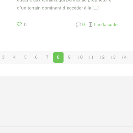
attaché aux terrains qui permet au propriétaire
d’un terrain dominant d’accéder à la
[…]
0
0
Lire la suite
3
4
5
6
7
8
9
10
11
12
13
14