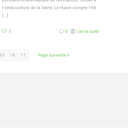
portuaire emblématique de Normandie. Située à
l’embouchure de la Seine, Le Havre compte 166
[…]
0
0
Lire la suite
15
16
17
Page suivante