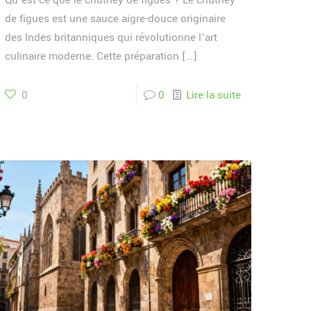
Qu’est-ce que le chutney de figues ? Le chutney
de figues est une sauce aigre-douce originaire
des Indes britanniques qui révolutionne l’art
culinaire moderne. Cette préparation
[…]
0
0
Lire la suite