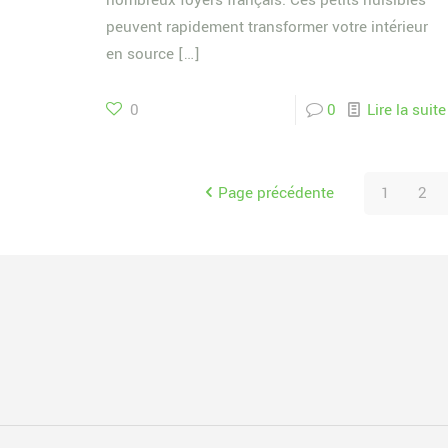
nombreux foyers français. Ces petits nuisibles
peuvent rapidement transformer votre intérieur
en source
[…]
0
0
Lire la suite
Page précédente
1
2