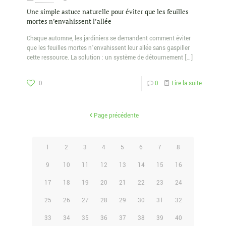
Une simple astuce naturelle pour éviter que les feuilles
mortes n’envahissent l’allée
Chaque automne, les jardiniers se demandent comment éviter
que les feuilles mortes n’envahissent leur allée sans gaspiller
cette ressource. La solution : un système de détournement
[…]
0
0
Lire la suite
Page précédente
1
2
3
4
5
6
7
8
9
10
11
12
13
14
15
16
17
18
19
20
21
22
23
24
25
26
27
28
29
30
31
32
33
34
35
36
37
38
39
40