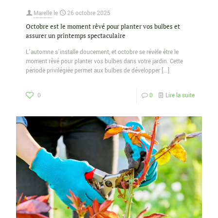
Marelle
le
26 octobre 2025
Octobre est le moment rêvé pour planter vos bulbes et
assurer un printemps spectaculaire
L’automne s’installe doucement, et octobre se révèle être le
moment rêvé pour planter vos bulbes dans votre jardin. Cette
période privilégiée permet aux bulbes de développer
[…]
0
0
Lire la suite