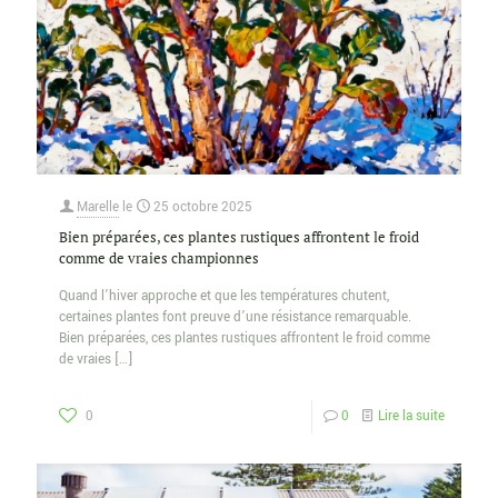
Marelle
le
25 octobre 2025
Bien préparées, ces plantes rustiques affrontent le froid
comme de vraies championnes
Quand l’hiver approche et que les températures chutent,
certaines plantes font preuve d’une résistance remarquable.
Bien préparées, ces plantes rustiques affrontent le froid comme
de vraies
[…]
0
0
Lire la suite