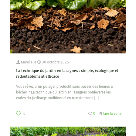
Marelle
le
30 octobre 2025
La technique du jardin en lasagnes : simple, écologique et
redoutablement efficace
Vous rêvez d’un potager productif sans passer des heures à
bêcher ? La technique du jardin en lasagnes bouleverse les
codes du jardinage traditionnel en transformant
[…]
0
0
Lire la suite