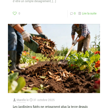
d’être un simple désagrément,
[…]
0
0
Lire la suite
Marelle
le
31 octobre 2025
Les jardiniers futés ne retournent plus la terre depuis