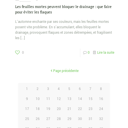
Les feuilles mortes peuvent bloquer le drainage : que faire
pour éviter les flaques
L’automne enchante par ses couleurs, mais les feuilles mortes
posent vite problème. En s’accumulant, elles bloquent le
drainage, provoquent flaques et zones détrempées, et fragilisent
les
[…]
0
0
Lire la suite
Page précédente
1
2
3
4
5
6
7
8
9
10
11
12
13
14
15
16
17
18
19
20
21
22
23
24
25
26
27
28
29
30
31
32