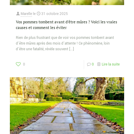
Marelle
le
31 octobre 2025
Vos pommes tombent avant d’être mûres ? Voici les vraies
causes et comment les éviter
Rien de plus frustrant que de voir vos pommes tombent avant
d’être mûres après des mois d’attente ! Ce phénomène, loin
d’être une fatalité, révèle souvent
[…]
0
0
Lire la suite