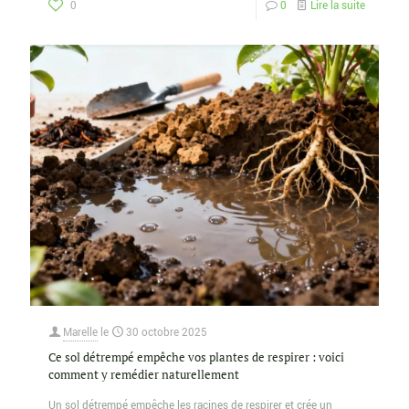
0
0
Lire la suite
Marelle
le
30 octobre 2025
Ce sol détrempé empêche vos plantes de respirer : voici
comment y remédier naturellement
Un sol détrempé empêche les racines de respirer et crée un