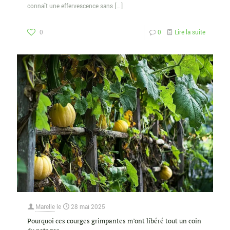
connaît une effervescence sans
[…]
0
0
Lire la suite
Marelle
le
28 mai 2025
Pourquoi ces courges grimpantes m’ont libéré tout un coin