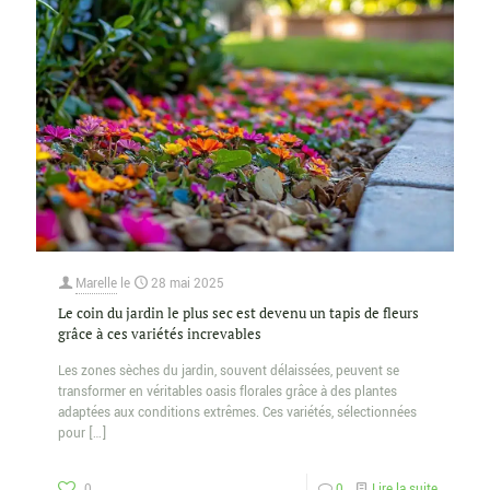
Marelle
le
28 mai 2025
Le coin du jardin le plus sec est devenu un tapis de fleurs
grâce à ces variétés increvables
Les zones sèches du jardin, souvent délaissées, peuvent se
transformer en véritables oasis florales grâce à des plantes
adaptées aux conditions extrêmes. Ces variétés, sélectionnées
pour
[…]
0
0
Lire la suite