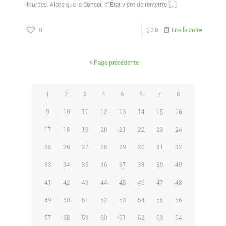
lourdes. Alors que le Conseil d’État vient de remettre
[…]
0
0
Lire la suite
Page précédente
1
2
3
4
5
6
7
8
9
10
11
12
13
14
15
16
17
18
19
20
21
22
23
24
25
26
27
28
29
30
31
32
33
34
35
36
37
38
39
40
41
42
43
44
45
46
47
48
49
50
51
52
53
54
55
56
57
58
59
60
61
62
63
64