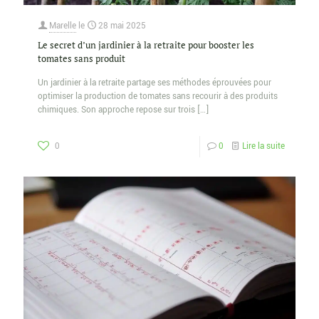
Marelle
le
28 mai 2025
Le secret d’un jardinier à la retraite pour booster les
tomates sans produit
Un jardinier à la retraite partage ses méthodes éprouvées pour
optimiser la production de tomates sans recourir à des produits
chimiques. Son approche repose sur trois
[…]
0
0
Lire la suite