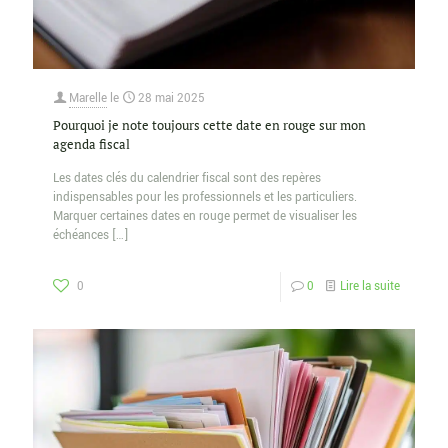
Marelle
le
28 mai 2025
Pourquoi je note toujours cette date en rouge sur mon
agenda fiscal
Les dates clés du calendrier fiscal sont des repères
indispensables pour les professionnels et les particuliers.
Marquer certaines dates en rouge permet de visualiser les
échéances
[…]
0
0
Lire la suite