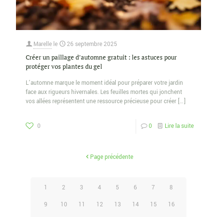
Marelle
le
26 septembre 2025
Créer un paillage d’automne gratuit : les astuces pour
protéger vos plantes du gel
L’automne marque le moment idéal pour préparer votre jardin
face aux rigueurs hivernales. Les feuilles mortes qui jonchent
vos allées représentent une ressource précieuse pour créer
[…]
0
0
Lire la suite
Page précédente
1
2
3
4
5
6
7
8
9
10
11
12
13
14
15
16