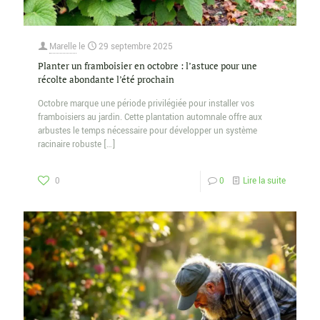
Marelle
le
29 septembre 2025
Planter un framboisier en octobre : l’astuce pour une
récolte abondante l’été prochain
Octobre marque une période privilégiée pour installer vos
framboisiers au jardin. Cette plantation automnale offre aux
arbustes le temps nécessaire pour développer un système
racinaire robuste
[…]
0
0
Lire la suite