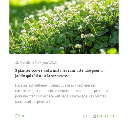
Marelle
le
7 juin 2025
3 plantes couvre-sol à installer sans attendre pour un
jardin qui résiste à la sécheresse
Face au réchauffement climatique et aux sécheresses
récurrentes, les jardiniers recherchent des solutions pérennes
pour maintenir un espace vert sans surarrosage. Les plantes
couvre-sol adaptées à
[…]
0
0
Lire la suite