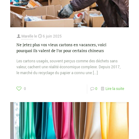
Marelle
le
6 juin 2025
Ne jetez plus vos vieux cartons en vacances, voici
pourquoi ils valent de l’or pour certains chineurs
Les cartons usagés, souvent perçus comme des déchets sans
valeur, cachent une réalité économique complexe. Depuis 2017,
le marché du recyclage du papier a connu une
[…]
0
0
Lire la suite