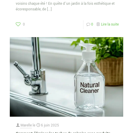
voisins chaque été ! En quête d’un jardin à la fois esthétique et
écoresponsable, de
[…]
0
0
Lire la suite
Marelle
le
6 juin 2025