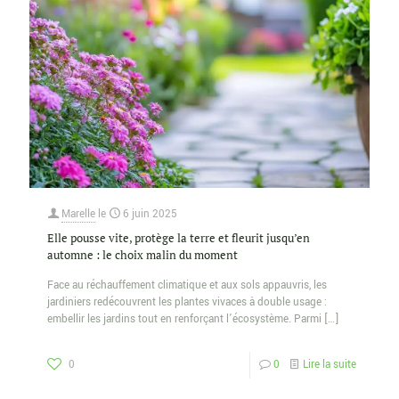
Marelle
le
6 juin 2025
Elle pousse vite, protège la terre et fleurit jusqu’en
automne : le choix malin du moment
Face au réchauffement climatique et aux sols appauvris, les
jardiniers redécouvrent les plantes vivaces à double usage :
embellir les jardins tout en renforçant l’écosystème. Parmi
[…]
0
0
Lire la suite