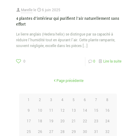
Marelle
le
6 juin 2025
4 plantes d’intérieur qui purifient l’air naturellement sans
effort
Le lierre anglais (Hedera helix) se distingue par sa capacité à
réduire l’humidité tout en épurant l’air. Cette plante rampante,
souvent négligée, excelle dans les pièces
[…]
0
0
Lire la suite
Page précédente
1
2
3
4
5
6
7
8
9
10
11
12
13
14
15
16
17
18
19
20
21
22
23
24
25
26
27
28
29
30
31
32