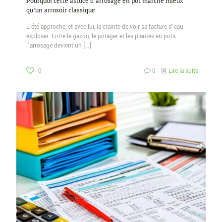
Pourquoi cette astuce d’arrosage en pot marche mieux
qu’un arrosoir classique
L’été approche, et avec lui, la crainte de voir sa facture d’eau
exploser. Entre le gazon, le potager et les plantes en pots,
l’arrosage devient un
[…]
0
0
Lire la suite