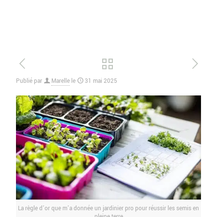
Publié par
Marelle
le
31 mai 2025
La règle d’or que m’a donnée un jardinier pro pour réussir les semis en
pleine terre