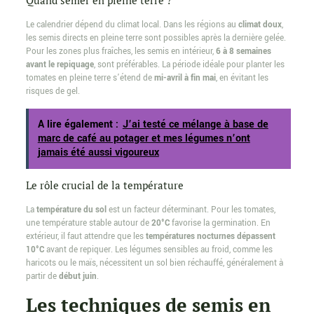
Quand semer en pleine terre ?
Le calendrier dépend du climat local. Dans les régions au
climat doux
,
les semis directs en pleine terre sont possibles après la dernière gelée.
Pour les zones plus fraîches, les semis en intérieur,
6 à 8 semaines
avant le repiquage
, sont préférables. La période idéale pour planter les
tomates en pleine terre s’étend de
mi-avril à fin mai
, en évitant les
risques de gel.
A lire également :
J’ai testé ce mélange à base de
marc de café au potager et mes légumes n’ont
jamais été aussi vigoureux
Le rôle crucial de la température
La
température du sol
est un facteur déterminant. Pour les tomates,
une température stable autour de
20°C
favorise la germination. En
extérieur, il faut attendre que les
températures nocturnes dépassent
10°C
avant de repiquer. Les légumes sensibles au froid, comme les
haricots ou le maïs, nécessitent un sol bien réchauffé, généralement à
partir de
début juin
.
Les techniques de semis en