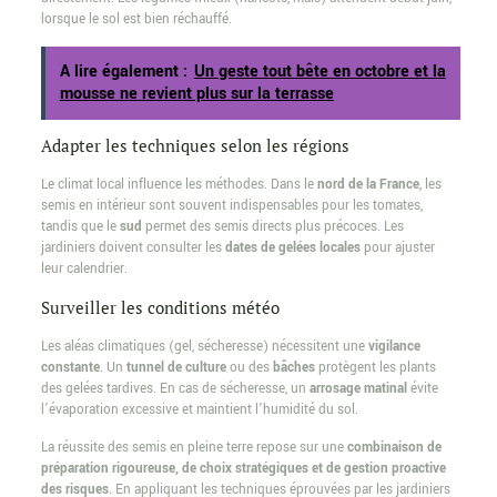
lorsque le sol est bien réchauffé.
A lire également :
Un geste tout bête en octobre et la
mousse ne revient plus sur la terrasse
Adapter les techniques selon les régions
Le climat local influence les méthodes. Dans le
nord de la France
, les
semis en intérieur sont souvent indispensables pour les tomates,
tandis que le
sud
permet des semis directs plus précoces. Les
jardiniers doivent consulter les
dates de gelées locales
pour ajuster
leur calendrier.
Surveiller les conditions météo
Les aléas climatiques (gel, sécheresse) nécessitent une
vigilance
constante
. Un
tunnel de culture
ou des
bâches
protègent les plants
des gelées tardives. En cas de sécheresse, un
arrosage matinal
évite
l’évaporation excessive et maintient l’humidité du sol.
La réussite des semis en pleine terre repose sur une
combinaison de
préparation rigoureuse, de choix stratégiques et de gestion proactive
des risques
. En appliquant les techniques éprouvées par les jardiniers