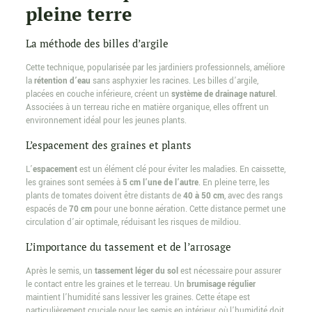
pleine terre
La méthode des billes d’argile
Cette technique, popularisée par les jardiniers professionnels, améliore
la
rétention d’eau
sans asphyxier les racines. Les billes d’argile,
placées en couche inférieure, créent un
système de drainage naturel
.
Associées à un terreau riche en matière organique, elles offrent un
environnement idéal pour les jeunes plants.
L’espacement des graines et plants
L’
espacement
est un élément clé pour éviter les maladies. En caissette,
les graines sont semées à
5 cm l’une de l’autre
. En pleine terre, les
plants de tomates doivent être distants de
40 à 50 cm
, avec des rangs
espacés de
70 cm
pour une bonne aération. Cette distance permet une
circulation d’air optimale, réduisant les risques de mildiou.
L’importance du tassement et de l’arrosage
Après le semis, un
tassement léger du sol
est nécessaire pour assurer
le contact entre les graines et le terreau. Un
brumisage régulier
maintient l’humidité sans lessiver les graines. Cette étape est
particulièrement cruciale pour les semis en intérieur, où l’humidité doit