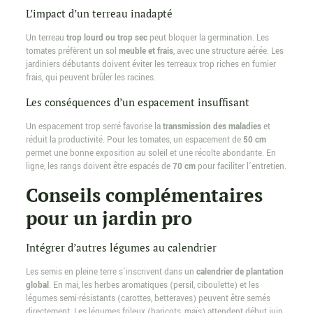
L’impact d’un terreau inadapté
Un terreau
trop lourd ou trop sec
peut bloquer la germination. Les
tomates préfèrent un sol
meuble et frais
, avec une structure aérée. Les
jardiniers débutants doivent éviter les terreaux trop riches en fumier
frais, qui peuvent brûler les racines.
Les conséquences d’un espacement insuffisant
Un espacement trop serré favorise la
transmission des maladies
et
réduit la productivité. Pour les tomates, un espacement de
50 cm
permet une bonne exposition au soleil et une récolte abondante. En
ligne, les rangs doivent être espacés de
70 cm
pour faciliter l’entretien.
Conseils complémentaires
pour un jardin pro
Intégrer d’autres légumes au calendrier
Les semis en pleine terre s’inscrivent dans un
calendrier de plantation
global
. En mai, les herbes aromatiques (persil, ciboulette) et les
légumes semi-résistants (carottes, betteraves) peuvent être semés
directement. Les légumes frileux (haricots, maïs) attendent début juin,