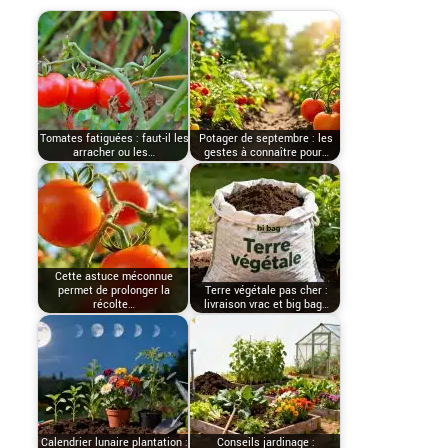
Tomates fatiguées : faut-il les
Potager de septembre : les
arracher ou les…
gestes à connaître pour…
Cette astuce méconnue
permet de prolonger la
Terre végétale pas cher :
récolte…
livraison vrac et big bag…
Calendrier lunaire plantation :
Conseils jardinage :