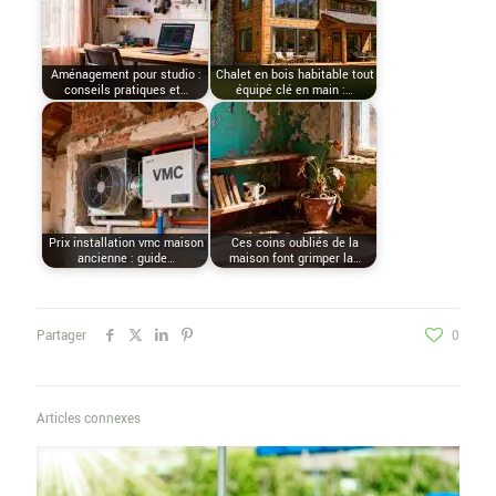
Aménagement pour studio :
Chalet en bois habitable tout
conseils pratiques et…
équipé clé en main :…
Prix installation vmc maison
Ces coins oubliés de la
ancienne : guide…
maison font grimper la…
Partager
0
Articles connexes