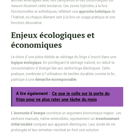
alcôves aménagées avec des banquettes et des bibliothèques sur
mesure illustrent cette tendance. Ces zones hybrides, à la fois
fonctionnelles et esthétiques, reflètent une
approche holistique
de
l’habitat, où chaque élément sert à la fois un usage pratique et une
fonction décorative.
Enjeux écologiques et
économiques
Le choix d’une pièce dédiée au séchage du linge s’inscrit dans une
logique écologique
. En privilégiant le séchage naturel, on réduit la
consommation d’énergie liée aux sèche-linge électriques. Cette
pratique, combinée à l’utilisation de textiles durables comme le lin,
participe à une
démarche écoresponsable
.
A lire également :
Ce que je colle sur la porte du
frigo pour ne plus rater une tâche du mois
L’économie d’énergie
constitue un argument économique majeur. Les
séchoirs manuels, même extensibles, représentent un
investissement
initial modéré
comparé aux appareils électriques. Leur durée de vie
prolongée et leur entretien minimal en font une solution