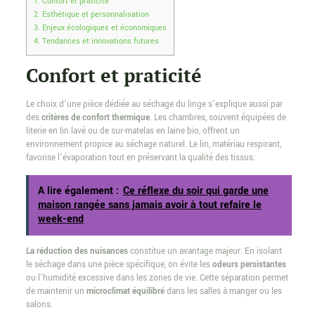
1.
Confort et praticité
2.
Esthétique et personnalisation
3.
Enjeux écologiques et économiques
4.
Tendances et innovations futures
Confort et praticité
Le choix d’une pièce dédiée au séchage du linge s’explique aussi par
des
critères de confort thermique
. Les chambres, souvent équipées de
literie en lin lavé ou de sur-matelas en laine bio, offrent un
environnement propice au séchage naturel. Le lin, matériau respirant,
favorise l’évaporation tout en préservant la qualité des tissus.
A lire également :
Ce réflexe du soir qui garde une
maison rangée sans jamais avoir à tout refaire le
week-end
La réduction des nuisances
constitue un avantage majeur. En isolant
le séchage dans une pièce spécifique, on évite les
odeurs persistantes
ou l’humidité excessive dans les zones de vie. Cette séparation permet
de maintenir un
microclimat équilibré
dans les salles à manger ou les
salons.