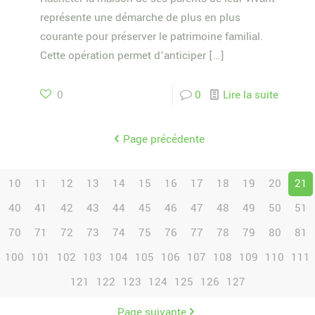
représente une démarche de plus en plus
courante pour préserver le patrimoine familial.
Cette opération permet d’anticiper
[…]
0
0
Lire la suite
Page précédente
10
11
12
13
14
15
16
17
18
19
20
21
40
41
42
43
44
45
46
47
48
49
50
51
70
71
72
73
74
75
76
77
78
79
80
81
100
101
102
103
104
105
106
107
108
109
110
111
121
122
123
124
125
126
127
Page suivante