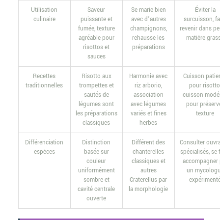
Utilisation
Saveur
Se marie bien
Éviter la
culinaire
puissante et
avec d’autres
surcuisson, fa
fumée, texture
champignons,
revenir dans pe
agréable pour
rehausse les
matière gras
risottos et
préparations
sauces
Recettes
Risotto aux
Harmonie avec
Cuisson patie
traditionnelles
trompettes et
riz arborio,
pour risotto
sautés de
association
cuisson modé
légumes sont
avec légumes
pour préserv
les préparations
variés et fines
texture
classiques
herbes
Différenciation
Distinction
Différent des
Consulter ouvr
espèces
basée sur
chanterelles
spécialisés, se 
couleur
classiques et
accompagner 
uniformément
autres
un mycolog
sombre et
Craterellus par
expériment
cavité centrale
la morphologie
ouverte