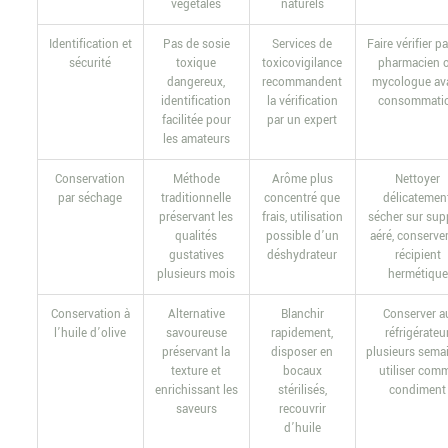
végétales
naturels
Identification et
Pas de sosie
Services de
Faire vérifier p
sécurité
toxique
toxicovigilance
pharmacien 
dangereux,
recommandent
mycologue av
identification
la vérification
consommati
facilitée pour
par un expert
les amateurs
Conservation
Méthode
Arôme plus
Nettoyer
par séchage
traditionnelle
concentré que
délicatement
préservant les
frais, utilisation
sécher sur sup
qualités
possible d’un
aéré, conserve
gustatives
déshydrateur
récipient
plusieurs mois
hermétique
Conservation à
Alternative
Blanchir
Conserver a
l’huile d’olive
savoureuse
rapidement,
réfrigérateu
préservant la
disposer en
plusieurs semai
texture et
bocaux
utiliser com
enrichissant les
stérilisés,
condiment
saveurs
recouvrir
d’huile