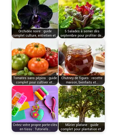
Orchidée noire : guide
5 Salades à semer dès
complet culture, entretien et…
septembre pour profiter de…
Tomates sans pépins : guide
Chutney de figues : recette
complet pour cultiver et…
maison, bienfaits et…
Créez votre propre porte-clés
Mûrier platane : guide
en tissu : Tutoriels…
complet pour plantation et…