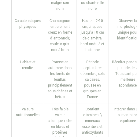
malgré son
ou chanterelle
nom
noire
Caractéristiques
Champignon
Hauteur 2-10
Observer la
physiques
entièrement
cm, chapeau
morphologi
creux en forme
jusqu’à 10 cm
unique pou
d’entonnoir,
de diamètre,
identificatio
couleur gris-
bord ondulé et
noir à brun
festonné
Habitat et
Pousse en
Période
Récolter pendan
récolte
automne dans
septembre-
période de l
les forêts de
décembre, sols
Toussaint po
feuillus,
calcaires,
meilleure
principalement
pousse en
abondance
sous chênes et
groupes en
hêtres
France
Valeurs
Très faible
Contient
Intégrer dans 
nutritionnelles
valeur
vitamines B,
alimentatio
calorique, riche
minéraux
équilibrée
en fibres et
essentiels et
protéines
antioxydants