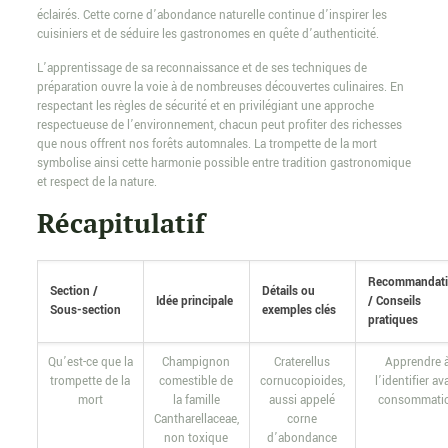
éclairés. Cette corne d’abondance naturelle continue d’inspirer les
cuisiniers et de séduire les gastronomes en quête d’authenticité.
L’apprentissage de sa reconnaissance et de ses techniques de
préparation ouvre la voie à de nombreuses découvertes culinaires. En
respectant les règles de sécurité et en privilégiant une approche
respectueuse de l’environnement, chacun peut profiter des richesses
que nous offrent nos forêts automnales. La trompette de la mort
symbolise ainsi cette harmonie possible entre tradition gastronomique
et respect de la nature.
Récapitulatif
Recommandati
Section /
Détails ou
Idée principale
/ Conseils
Sous-section
exemples clés
pratiques
Qu’est-ce que la
Champignon
Craterellus
Apprendre 
trompette de la
comestible de
cornucopioides,
l’identifier av
mort
la famille
aussi appelé
consommati
Cantharellaceae,
corne
non toxique
d’abondance