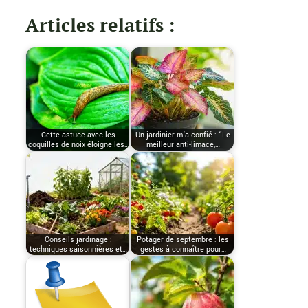
Articles relatifs :
Cette astuce avec les
Un jardinier m’a confié : “Le
coquilles de noix éloigne les…
meilleur anti-limace,…
Conseils jardinage :
Potager de septembre : les
techniques saisonnières et…
gestes à connaître pour…