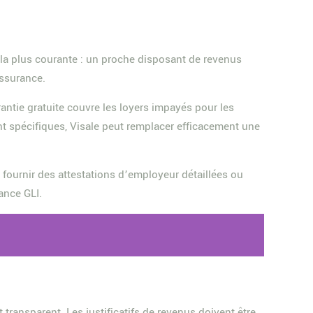
 la plus courante : un proche disposant de revenus
assurance.
rantie gratuite couvre les loyers impayés pour les
ient spécifiques, Visale peut remplacer efficacement une
, fournir des attestations d’employeur détaillées ou
ance GLI.
transparent. Les justificatifs de revenus doivent être