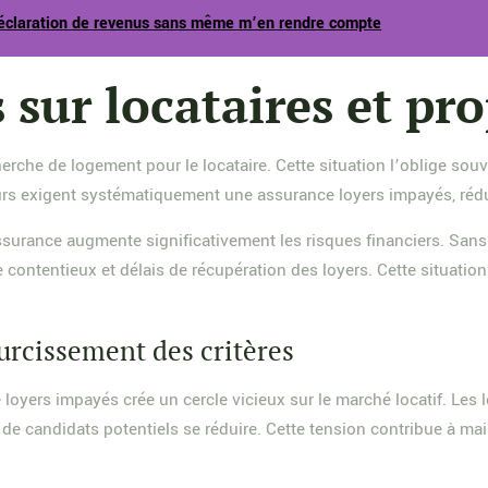
 déclaration de revenus sans même m’en rendre compte
 sur locataires et pro
rche de logement pour le locataire. Cette situation l’oblige souv
lleurs exigent systématiquement une assurance loyers impayés, ré
 assurance augmente significativement les risques financiers. Sans
contentieux et délais de récupération des loyers. Cette situatio
rcissement des critères
oyers impayés crée un cercle vicieux sur le marché locatif. Les lo
l de candidats potentiels se réduire. Cette tension contribue à ma