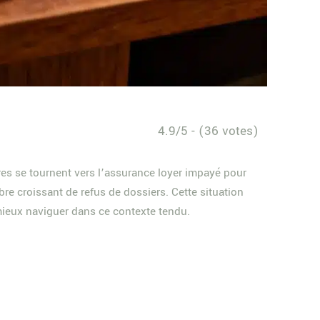
4.9/5 - (36 votes)
es se tournent vers l’assurance loyer impayé pour
re croissant de refus de dossiers. Cette situation
mieux naviguer dans ce contexte tendu.