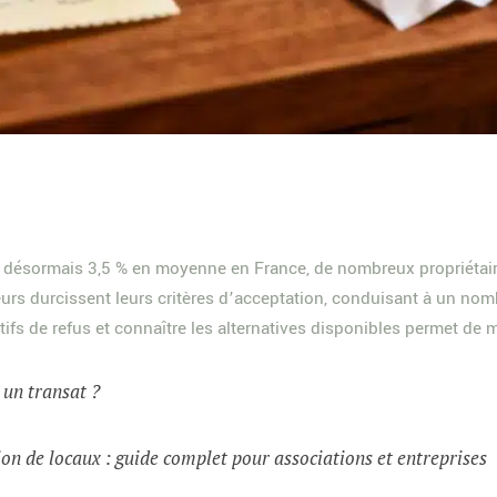
t désormais 3,5 % en moyenne en France, de nombreux propriétair
eurs durcissent leurs critères d’acceptation, conduisant à un nomb
fs de refus et connaître les alternatives disponibles permet de 
t un transat ?
on de locaux : guide complet pour associations et entreprises