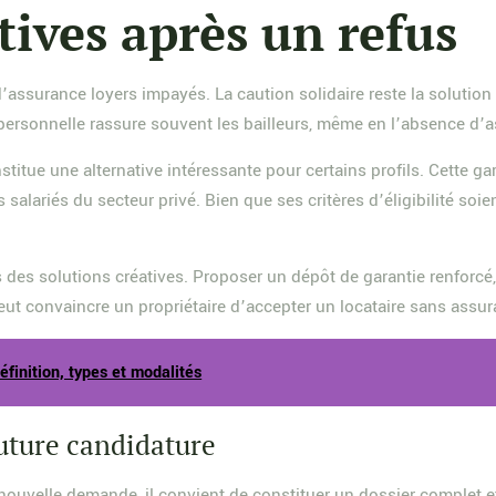
tives après un refus
’assurance loyers impayés. La caution solidaire reste la solution
e personnelle rassure souvent les bailleurs, même en l’absence d’
titue une alternative intéressante pour certains profils. Cette ga
s salariés du secteur privé. Bien que ses critères d’éligibilité so
is des solutions créatives. Proposer un dépôt de garantie renforcé
ut convaincre un propriétaire d’accepter un locataire sans assur
éfinition, types et modalités
uture candidature
uvelle demande, il convient de constituer un dossier complet et 