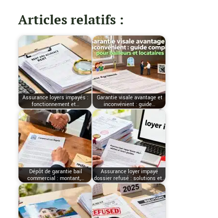
Articles relatifs :
Assurance loyers impayés :
Garantie visale avantage et
fonctionnement et…
inconvénient : guide…
Dépôt de garantie bail
Assurance loyer impayé
commercial : montant,…
dossier refusé : solutions et…