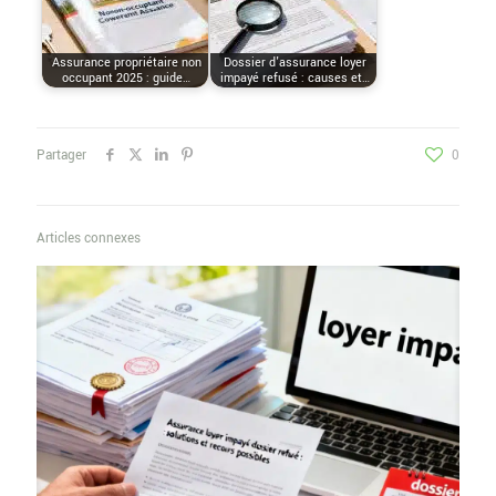
Assurance propriétaire non
Dossier d'assurance loyer
occupant 2025 : guide…
impayé refusé : causes et…
Partager
0
Articles connexes