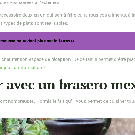
tes vos soirées à l’extérieur.
ccessoire deux en un qui sert à faire cuire tous vos aliments, à l
es types de plats sont réalisables.
 mousse ne revient plus sur la terrasse
chauffer son espace de réception. De ce fait, il permet d’être pla
 plus d’information !
r avec un brasero mex
ont nombreuses. Hormis le fait qu’il vous permet de cuisiner tou