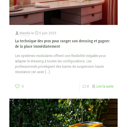
Marelle
le
5 juin 2025
La technique des pros pour ranger son dressing et gagner
de la place immédiatement
Les systèmes modulaires offrent une flexibilité inégalée pour
adapter le dressing à toutes les configurations. Les
professionnels privilégient des barres de suspension haute
résistance (en acier
[…]
0
0
Lire la suite