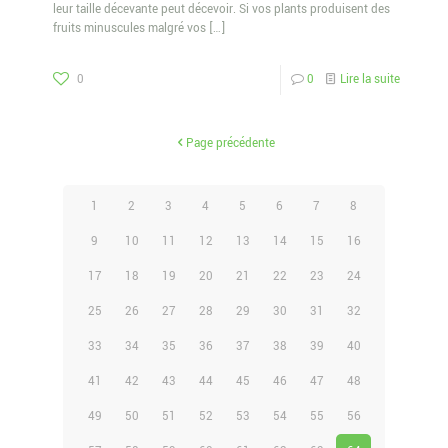
leur taille décevante peut décevoir. Si vos plants produisent des
fruits minuscules malgré vos
[…]
0
0
Lire la suite
Page précédente
1
2
3
4
5
6
7
8
9
10
11
12
13
14
15
16
17
18
19
20
21
22
23
24
25
26
27
28
29
30
31
32
33
34
35
36
37
38
39
40
41
42
43
44
45
46
47
48
49
50
51
52
53
54
55
56