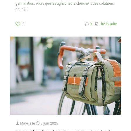
germination. Alors que les agriculteurs cherchent des solutions
pour
[…]
0
0
Lire la suite
Marelle
le
5 juin 2025