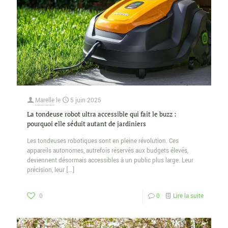
Marelle
le
5 juin 2025
La tondeuse robot ultra accessible qui fait le buzz :
pourquoi elle séduit autant de jardiniers
Les tondeuses robotiques sont en pleine révolution. Ces
appareils autonomes, autrefois réservés aux budgets élevés,
deviennent désormais accessibles à un public plus large. Leur
précision, leur
[…]
0
0
Lire la suite