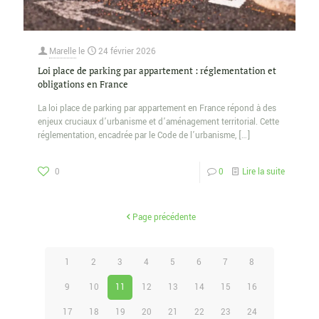
Marelle
le
24 février 2026
Loi place de parking par appartement : réglementation et
obligations en France
La loi place de parking par appartement en France répond à des
enjeux cruciaux d’urbanisme et d’aménagement territorial. Cette
réglementation, encadrée par le Code de l’urbanisme,
[…]
0
0
Lire la suite
Page précédente
1
2
3
4
5
6
7
8
9
10
11
12
13
14
15
16
17
18
19
20
21
22
23
24