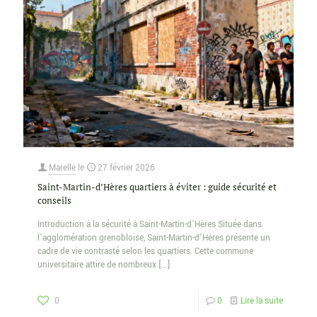
Marelle
le
27 février 2026
Saint-Martin-d’Hères quartiers à éviter : guide sécurité et
conseils
Introduction à la sécurité à Saint-Martin-d’Hères Située dans
l’agglomération grenobloise, Saint-Martin-d’Hères présente un
cadre de vie contrasté selon les quartiers. Cette commune
universitaire attire de nombreux
[…]
0
0
Lire la suite