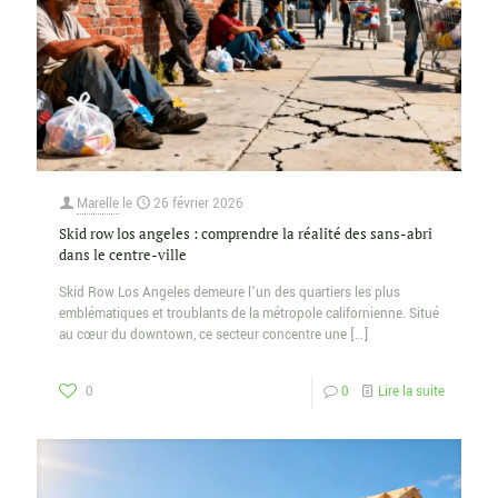
Marelle
le
26 février 2026
Skid row los angeles : comprendre la réalité des sans-abri
dans le centre-ville
Skid Row Los Angeles demeure l’un des quartiers les plus
emblématiques et troublants de la métropole californienne. Situé
au cœur du downtown, ce secteur concentre une
[…]
0
0
Lire la suite