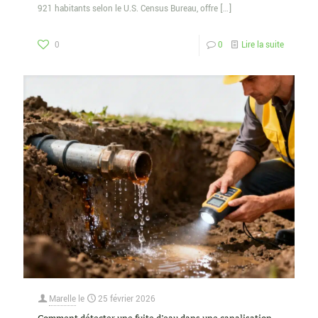
921 habitants selon le U.S. Census Bureau, offre
[…]
0
0
Lire la suite
Marelle
le
25 février 2026