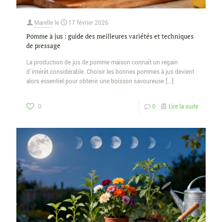
Marelle
le
17 février 2026
Pomme à jus : guide des meilleures variétés et techniques
de pressage
La production de jus de pomme maison connaît un regain
d’intérêt considérable. Choisir les bonnes pommes à jus devient
alors essentiel pour obtenir une boisson savoureuse
[…]
0
0
Lire la suite