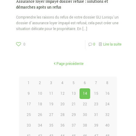
Assurance loyer impayé dossier refusé : solutions et
démarches après un refus
Comprendre les raisons du refus de votre dossier GLI Lorsqu’un
dossier d’assurance loyer impayé est refusé, cela peut créer une
situation délicate pour le propriétaire. En
[…]
0
0
Lire la suite
Page précédente
1
2
3
4
5
6
7
8
9
10
11
12
13
14
15
16
17
18
19
20
21
22
23
24
25
26
27
28
29
30
31
32
33
34
35
36
37
38
39
40