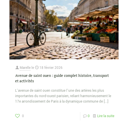
Marelle
le
18 février 2026
Avenue de saint ouen : guide complet histoire, transport
et activités
L’avenue de saint ouen constitue l’une des artères les plus
importantes du nord-ouest parisien, reliant harmonieusement le
17e arrondissement de Paris à la dynamique commune de
[…]
0
0
Lire la suite