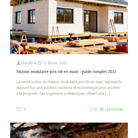
Marelle
le
16 février 2026
Maison modulaire prix clé en main : guide complet 2025
La construction de maison modulaire prix clé en main représente
aujourd’hui une solution moderne et économique pour accéder
à la propriété. Ces logements préfabriqués offrent une
[…]
0
0
Lire la suite