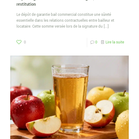
restitution
Le dépôt de garantie bail commercial constitue une sûreté
essentielle dans les relations contractuelles entre bailleur et
locataire. Cette somme versée lors de la signature du
[…]
0
0
Lire la suite