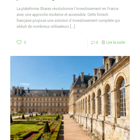
La plateforme Shares révolutionne l’investissement en France
avec une approche moderne et accessible. Cette fintech
française propose une solution d’investissement complète qui
séduit de nombreux utilisateurs
[…]
0
0
Lire la suite