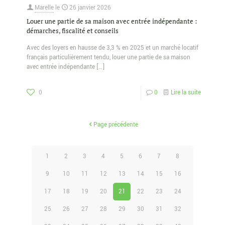
Marelle
le
26 janvier 2026
Louer une partie de sa maison avec entrée indépendante :
démarches, fiscalité et conseils
Avec des loyers en hausse de 3,3 % en 2025 et un marché locatif
français particulièrement tendu, louer une partie de sa maison
avec entrée indépendante
[…]
0
0
Lire la suite
Page précédente
1
2
3
4
5
6
7
8
9
10
11
12
13
14
15
16
17
18
19
20
21
22
23
24
25
26
27
28
29
30
31
32