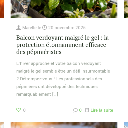
Marelle
le
20 novembre 2025
Balcon verdoyant malgré le gel : la
protection étonnamment efficace
des pépiniéristes
L’hiver approche et votre balcon verdoyant
malgré le gel semble être un défi insurmontable
? Détrompez-vous ! Les professionnels des
pépinières ont développé des techniques
remarquablement
[…]
0
0
Lire la suite