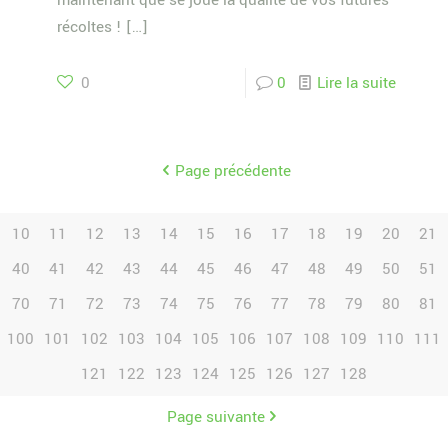
maintenant que se joue la qualité de vos futures
récoltes !
[…]
0
0
Lire la suite
Page précédente
10
11
12
13
14
15
16
17
18
19
20
21
40
41
42
43
44
45
46
47
48
49
50
51
70
71
72
73
74
75
76
77
78
79
80
81
100
101
102
103
104
105
106
107
108
109
110
111
121
122
123
124
125
126
127
128
Page suivante