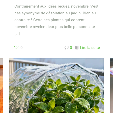
Contrairement aux idées reçues, novembre n’est
pas synonyme de désolation au jardin. Bien au
contraire ! Certaines plantes qui adorent
novembre révèlent leur plus belle personnalité
[…]
0
0
Lire la suite