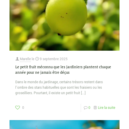
Marelle
le
9 septembre 2025
Le petit fruit méconnu que les jardiniers plantent chaque
année pour ne jamais être déçus
Dans le monde du jardinage, certains trésors restent dans
l’ombre des stars habituelles que sont les fraisiers ou les
groseilliers. Pourtant, il existe un petit fruit
[…]
0
0
Lire la suite