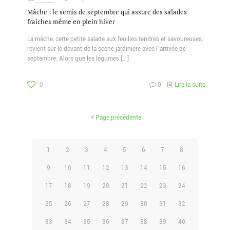
Mâche : le semis de septembre qui assure des salades
fraîches même en plein hiver
La mâche, cette petite salade aux feuilles tendres et savoureuses,
revient sur le devant de la scène jardinière avec l’arrivée de
septembre. Alors que les légumes
[…]
0
0
Lire la suite
Page précédente
1
2
3
4
5
6
7
8
9
10
11
12
13
14
15
16
17
18
19
20
21
22
23
24
25
26
27
28
29
30
31
32
33
34
35
36
37
38
39
40