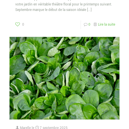
votre jardin en véritable théâtre floral pour le printemps suivant.
Septembre marque le début de la saison idéale
[…]
0
0
Lire la suite
Marelle
le
7 septembre 2025