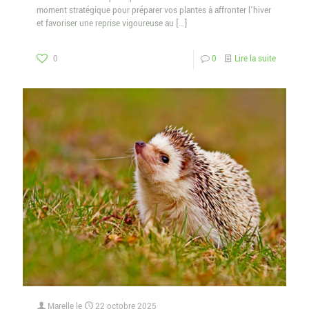
moment stratégique pour préparer vos plantes à affronter l’hiver
et favoriser une reprise vigoureuse au
[…]
0
0
Lire la suite
Marelle
le
22 octobre 2025