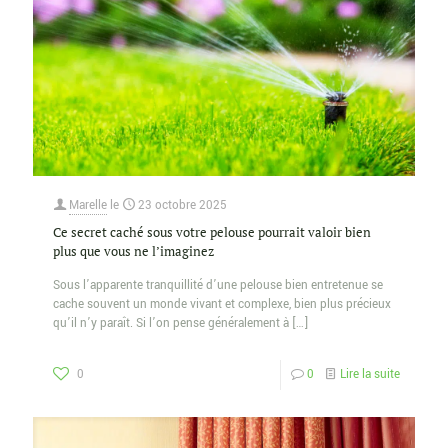
Marelle
le
23 octobre 2025
Ce secret caché sous votre pelouse pourrait valoir bien
plus que vous ne l’imaginez
Sous l’apparente tranquillité d’une pelouse bien entretenue se
cache souvent un monde vivant et complexe, bien plus précieux
qu’il n’y paraît. Si l’on pense généralement à
[…]
0
0
Lire la suite