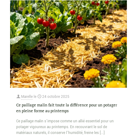
Marelle
le
24 octobre 2025
Ce paillage malin fait toute la différence pour un potager
en pleine forme au printemps
Ce paillage malin s’impose comme un allié essentiel pour un
potager vigoureux au printemps. En recouvrant le sol de
matériaux naturels, il conserve l’humidité, freine les
[…]