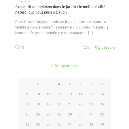
Accueillir un hérisson dans le jardin : le meilleur allié
naturel que vous puissiez avoir
Dans le calme du crépuscule, un léger bruissement dans les
feuilles annonce souvent la présence d’un visiteur discret : le
hérisson. Ce petit mammifère, emblématique de
[…]
0
0
Lire la suite
Page précédente
1
2
3
4
5
6
7
8
9
10
11
12
13
14
15
16
17
18
19
20
21
22
23
24
25
26
27
28
29
30
31
32
33
34
35
36
37
38
39
40