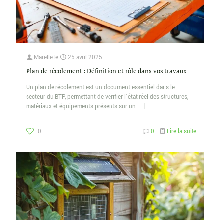
Marelle
le
25 avril 2025
Plan de récolement : Définition et rôle dans vos travaux
Un plan de récolement est un document essentiel dans le
secteur du BTP, permettant de vérifier l’état réel des structures,
matériaux et équipements présents sur un
[…]
0
0
Lire la suite