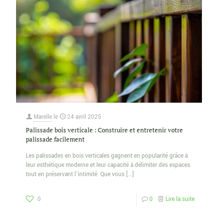
Marelle
le
24 avril 2025
Palissade bois verticale : Construire et entretenir votre
palissade facilement
Les palissades en bois verticales gagnent en popularité grâce à
leur esthétique moderne et leur capacité à délimiter des espaces
tout en préservant l’intimité. Que vous
[…]
0
0
Lire la suite