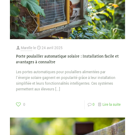
Marelle
le
24 avril 2025
Porte poulailler automatique solaire : Installation facile et
avantages à connaître
Les portes automatiques pour poulaillers alimentées par
l’énergie solaire gagnent en popularité grâce à leur installation
simplifiée et leurs fonctionnalités intelligentes. Ces systèmes
permettent aux éleveurs
[…]
0
0
Lire la suite