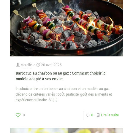
Marelle
le
26 avril 2025
Barbecue au charbon ou au gaz : Comment choisir le
modèle adapté à vos envies
Le choix entre un barbecue au charbon et un modèle au gaz
dépend de critères variés : coût, praticité, goût des aliments et
expérience culinaire. Si
[…]
0
0
Lire la suite