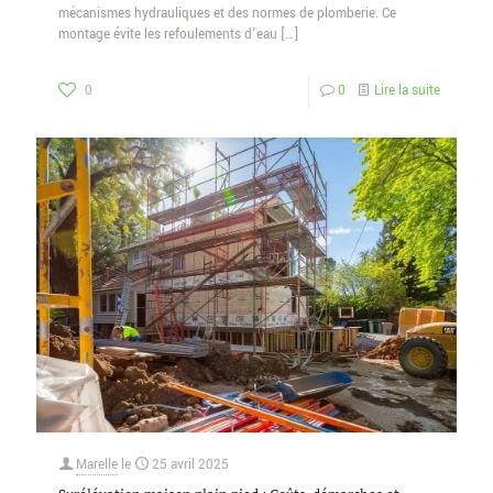
mécanismes hydrauliques et des normes de plomberie. Ce
montage évite les refoulements d’eau
[…]
0
0
Lire la suite
Marelle
le
25 avril 2025