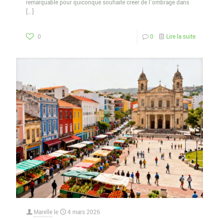
remarquable pour quiconque souhaite créer de l’ombrage dans
[…]
0
0
Lire la suite
Marelle
le
4 mars 2026