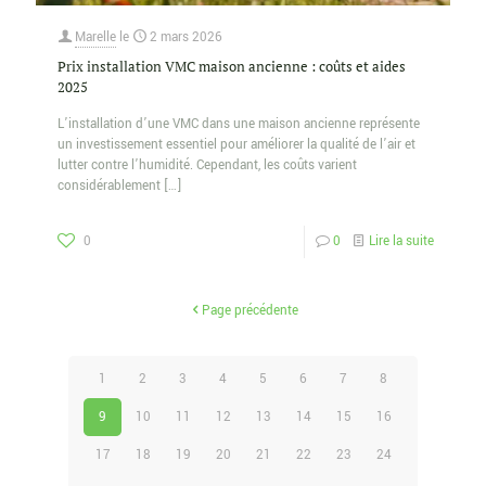
Marelle
le
2 mars 2026
Prix installation VMC maison ancienne : coûts et aides
2025
L’installation d’une VMC dans une maison ancienne représente
un investissement essentiel pour améliorer la qualité de l’air et
lutter contre l’humidité. Cependant, les coûts varient
considérablement
[…]
0
0
Lire la suite
Page précédente
1
2
3
4
5
6
7
8
9
10
11
12
13
14
15
16
17
18
19
20
21
22
23
24