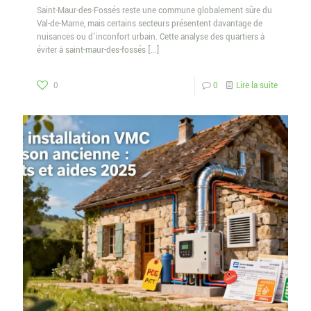
Saint-Maur-des-Fossés reste une commune globalement sûre du
Val-de-Marne, mais certains secteurs présentent davantage de
nuisances ou d’inconfort urbain. Cette analyse des quartiers à
éviter à saint-maur-des-fossés
[…]
0
0
Lire la suite