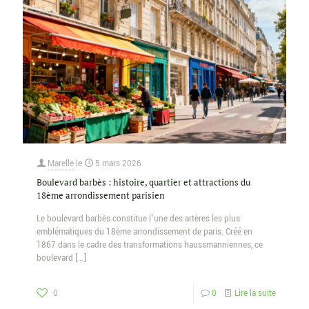
Marelle
le
5 mars 2026
Boulevard barbès : histoire, quartier et attractions du
18ème arrondissement parisien
Le boulevard barbès constitue l’une des artères les plus
emblématiques du 18ème arrondissement de paris. Créé en
1867 dans le cadre des transformations haussmanniennes, ce
boulevard
[…]
0
0
Lire la suite