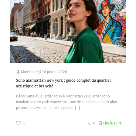
Marelle
le
16 janvier 2026
Soho manhattan new york : guide complet du quartier
artistique et branché
Découverte du quartier soho à Manhattan Le quartier soho
manhattan new york représente l’une des destinations les plus
prisées de la ville qui ne dort jamais.
[…]
0
0
Lire la suite