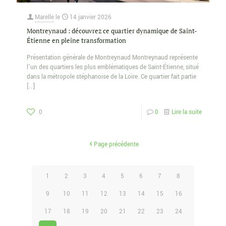
Marelle
le
14 janvier 2026
Montreynaud : découvrez ce quartier dynamique de Saint-
Étienne en pleine transformation
Présentation générale de Montreynaud Montreynaud représente
l’un des quartiers les plus emblématiques de Saint-Étienne, situé
dans la métropole stéphanoise de la Loire. Ce quartier fait partie
[…]
0
0
Lire la suite
Page précédente
1
2
3
4
5
6
7
8
9
10
11
12
13
14
15
16
17
18
19
20
21
22
23
24