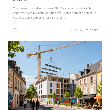
modèles 2025
Vous rêvez d’installer un chalet 20m2 sans permis habitable
dans votre jardin ? Cette solution séduisante permet de créer un
espace de vie supplémentaire sans les
[…]
0
0
Lire la suite