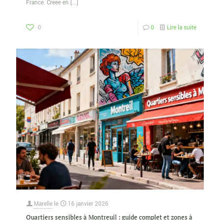
France. Créée en
[…]
0
0
Lire la suite
Marelle
le
16 janvier 2026
Quartiers sensibles à Montreuil : guide complet et zones à