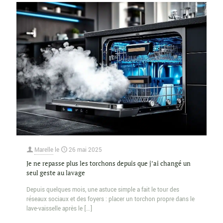
Marelle
le
26 mai 2025
Je ne repasse plus les torchons depuis que j’ai changé un
seul geste au lavage
Depuis quelques mois, une astuce simple a fait le tour des
réseaux sociaux et des foyers : placer un torchon propre dans le
lave-vaisselle après le
[…]