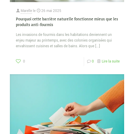
Marelle
le
26 mai 2025
Pourquoi cette barrière naturelle fonctionne mieux que les
produits anti-fourmis
Les invasions de fourmis dans les habitations deviennent un
enjeu majeur au printemps, avec des colonies organisées qui
envahissent cuisines et salles de bains. Alors que
[…]
0
0
Lire la suite