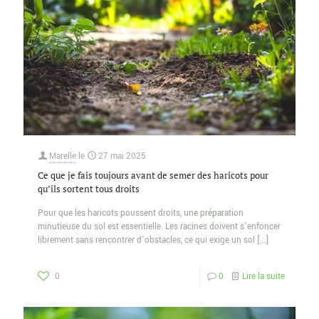
Marelle
le
27 mai 2025
Ce que je fais toujours avant de semer des haricots pour
qu’ils sortent tous droits
Pour que les haricots poussent droits, une préparation
minutieuse du sol est essentielle. Les racines doivent s’enfoncer
librement sans rencontrer d’obstacles, ce qui exige un sol
[…]
0
0
Lire la suite