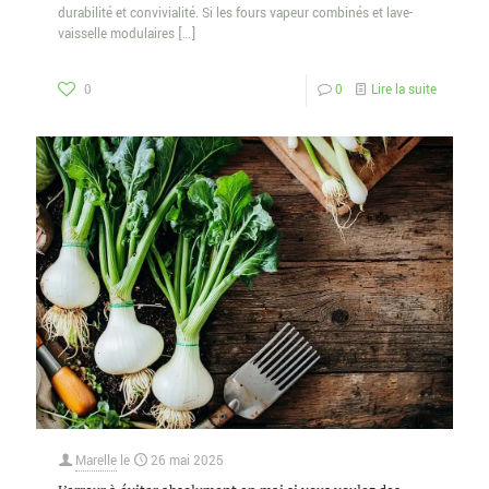
durabilité et convivialité. Si les fours vapeur combinés et lave-
vaisselle modulaires
[…]
0
0
Lire la suite
Marelle
le
26 mai 2025