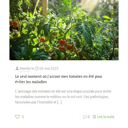
Marelle
le
26 mai 2025
Le seul moment où j’arrose mes tomates en été pour
éviter les maladies
L’arrosage des tomates en été est une étape cruciale pour éviter
les maladies comme le mildiou ou le cul noir. Ces pathologies,
favorisées par l’humidité et
[…]
0
0
Lire la suite