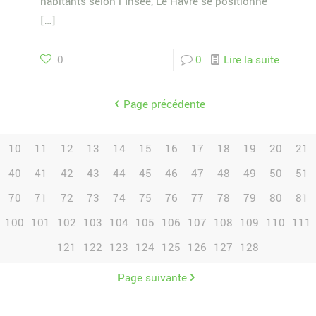
habitants selon l’Insee, Le Havre se positionne
[…]
0
0
Lire la suite
Page précédente
10
11
12
13
14
15
16
17
18
19
20
21
40
41
42
43
44
45
46
47
48
49
50
51
70
71
72
73
74
75
76
77
78
79
80
81
100
101
102
103
104
105
106
107
108
109
110
111
121
122
123
124
125
126
127
128
Page suivante