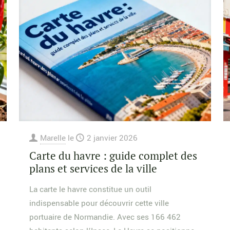
Marelle
le
2 janvier 2026
Carte du havre : guide complet des
plans et services de la ville
La carte le havre constitue un outil
indispensable pour découvrir cette ville
portuaire de Normandie. Avec ses 166 462