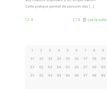
aux citadins disposant d’un simple balcon.
Cette pratique permet de savourer des
[…]
0
0
Lire la suite
1
2
3
4
5
6
7
8
9
31
32
33
34
35
36
37
38
39
61
62
63
64
65
66
67
68
69
91
92
93
94
95
96
97
98
99