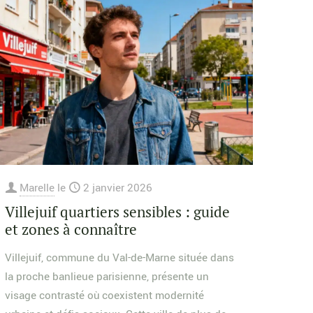
Marelle
le
2 janvier 2026
Villejuif quartiers sensibles : guide
et zones à connaître
Villejuif, commune du Val-de-Marne située dans
la proche banlieue parisienne, présente un
visage contrasté où coexistent modernité