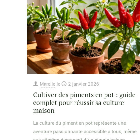
Marelle
le
2 janvier 2026
Cultiver des piments en pot : guide
complet pour réussir sa culture
maison
La culture du piment en pot représente une
aventure passionnante accessible à tous, même