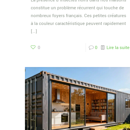
La présence d’insectes noirs dans nos maisons
constitue un problème récurrent qui touche de
nombreux foyers français. Ces petites créatures
à la couleur caractéristique peuvent rapidement
[…]
0
0
Lire la suite