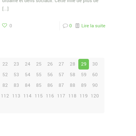
urbaine et défis sociaux. Cette ville de plus de
[…]
0
0
Lire la suite
22
23
24
25
26
27
28
29
30
52
53
54
55
56
57
58
59
60
82
83
84
85
86
87
88
89
90
112
113
114
115
116
117
118
119
120