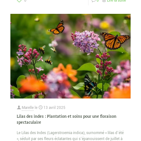
0
0
Lire la suite
Marelle
le
13 avril 2025
Lilas des indes : Plantation et soins pour une floraison
spectaculaire
Le Lilas des Indes (Lagerstroemia indica), surnommé « lilas d’été
», séduit par ses fleurs éclatantes qui s’épanouissent de juillet à