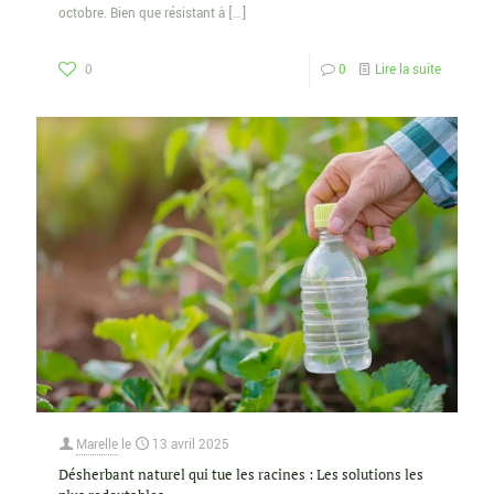
octobre. Bien que résistant à
[…]
0
0
Lire la suite
Marelle
le
13 avril 2025
Désherbant naturel qui tue les racines : Les solutions les