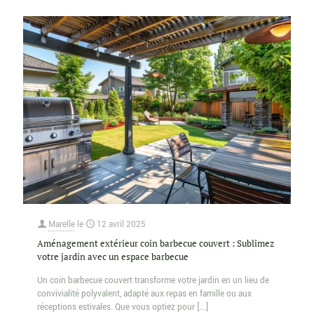
Marelle
le
12 avril 2025
Aménagement extérieur coin barbecue couvert : Sublimez
votre jardin avec un espace barbecue
Un coin barbecue couvert transforme votre jardin en un lieu de
convivialité polyvalent, adapté aux repas en famille ou aux
réceptions estivales. Que vous optiez pour
[…]