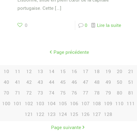
Lisbonne, situé en plein cœur de la capitale
portugaise. Cette
[…]
0
0
Lire la suite
Page précédente
10
11
12
13
14
15
16
17
18
19
20
21
40
41
42
43
44
45
46
47
48
49
50
51
70
71
72
73
74
75
76
77
78
79
80
81
100
101
102
103
104
105
106
107
108
109
110
111
121
122
123
124
125
126
127
128
Page suivante