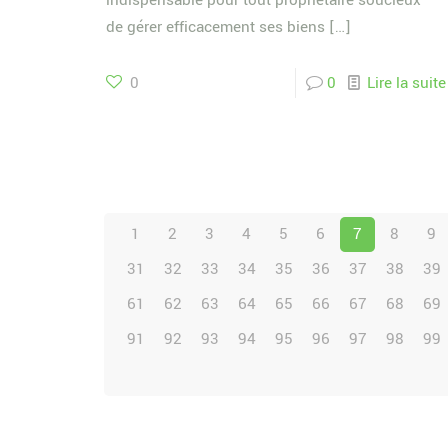
indispensable pour tout propriétaire soucieux
de gérer efficacement ses biens
[…]
0
0
Lire la suite
1
2
3
4
5
6
7
8
9
31
32
33
34
35
36
37
38
39
61
62
63
64
65
66
67
68
69
91
92
93
94
95
96
97
98
99