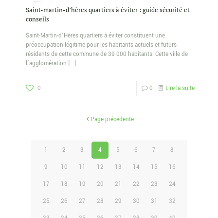
Saint-martin-d’hères quartiers à éviter : guide sécurité et
conseils
Saint-Martin-d’Hères quartiers à éviter constituent une
préoccupation légitime pour les habitants actuels et futurs
résidents de cette commune de 39 000 habitants. Cette ville de
l’agglomération
[…]
0
0
Lire la suite
Page précédente
1
2
3
4
5
6
7
8
9
10
11
12
13
14
15
16
17
18
19
20
21
22
23
24
25
26
27
28
29
30
31
32