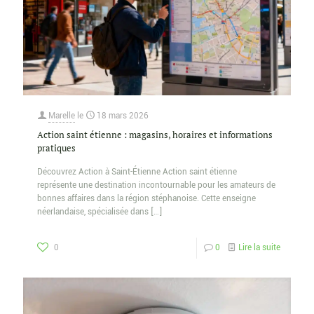
Marelle
le
18 mars 2026
Action saint étienne : magasins, horaires et informations
pratiques
Découvrez Action à Saint-Étienne Action saint étienne
représente une destination incontournable pour les amateurs de
bonnes affaires dans la région stéphanoise. Cette enseigne
néerlandaise, spécialisée dans
[…]
0
0
Lire la suite