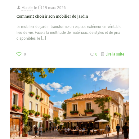
Marelle
le
19 mars 2026
Comment choisir son mobilier de jardin
Le mobilier de jardin transforme un espace extérieur en véritable
lieu de vie. Face à la multitude de matériaux, de styles et de prix
disponibles, le
[…]
0
0
Lire la suite