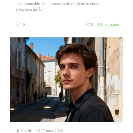
incontournable de nos espaces de vie. Cette tendance
s’explique par
[…]
0
0
Lire la suite
Marelle
le
17 mars 2026