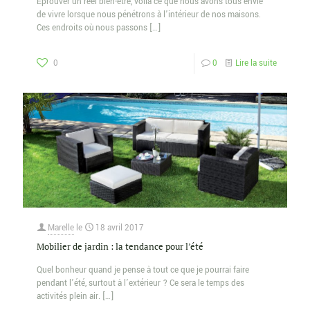
Éprouver un réel bien-être, voilà ce que nous avons tous envie
de vivre lorsque nous pénétrons à l’intérieur de nos maisons.
Ces endroits où nous passons
[…]
0
0
Lire la suite
Marelle
le
18 avril 2017
Mobilier de jardin : la tendance pour l’été
Quel bonheur quand je pense à tout ce que je pourrai faire
pendant l’été, surtout à l’extérieur ? Ce sera le temps des
activités plein air.
[…]