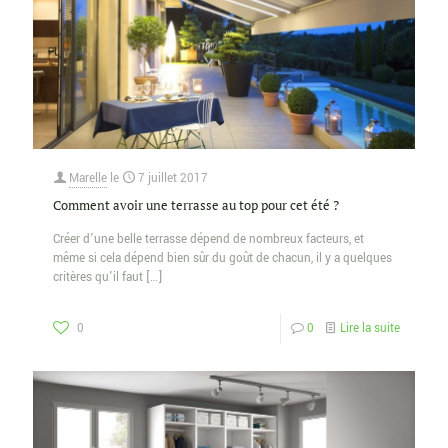
Marelle
le
7 juillet 2017
Comment avoir une terrasse au top pour cet été ?
Créer d’une belle terrasse dépend de nombreux facteurs, et
même si cela dépend bien sûr du goût de chacun, il y a quelques
critères qu’il faut
[…]
0
0
Lire la suite