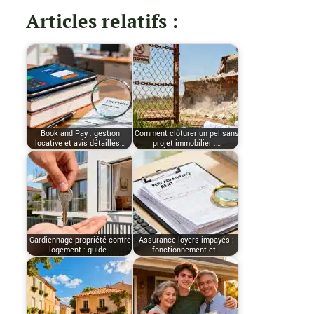
Articles relatifs :
Book and Pay : gestion
Comment clôturer un pel sans
locative et avis détaillés…
projet immobilier :…
Gardiennage propriété contre
Assurance loyers impayés :
logement : guide…
fonctionnement et…