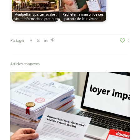
Montpellier quartier ovalie :
Racheter la maison de ses
avis et informations pratiques
parents de leur vivant :…
Partager
0
Articles connexes