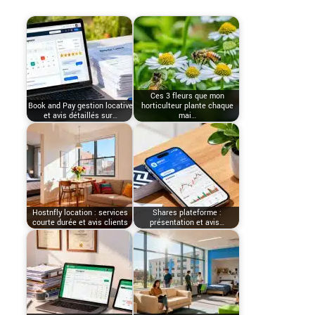
Ces 3 fleurs que mon
Book and Pay gestion locative
horticulteur plante chaque
et avis détaillés sur…
mai…
Hostnfly location : services
Shares plateforme :
courte durée et avis clients
présentation et avis…