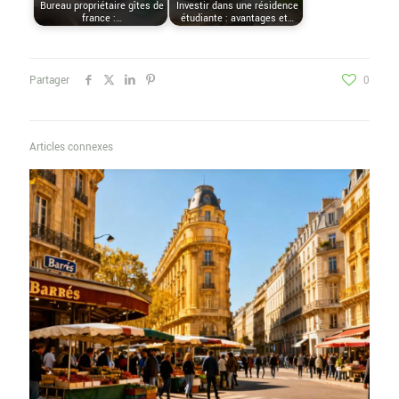
Bureau propriétaire gîtes de
Investir dans une résidence
france :…
étudiante : avantages et…
Partager
0
Articles connexes