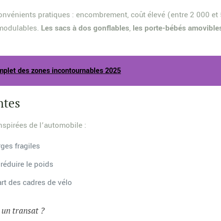
nconvénients pratiques : encombrement, coût élevé (entre 2 000 et 
s modulables.
Les sacs à dos gonflables
,
les porte-bébés amovible
omplet des zones incontournables 2025
ntes
nspirées de l’automobile :
ges fragiles
réduire le poids
rt des cadres de vélo
t un transat ?