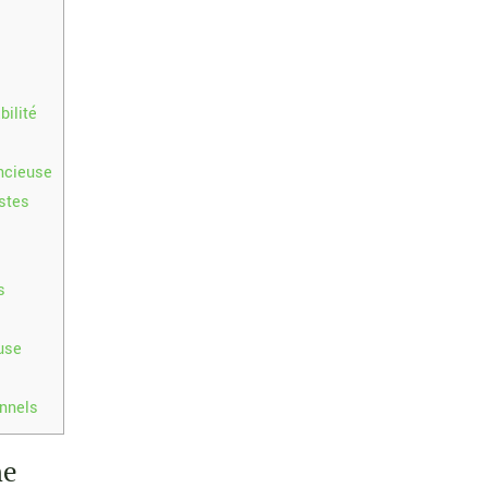
bilité
encieuse
stes
s
use
onnels
ne