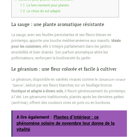
1.1.
Le bon moment pour planter
1.2.
Le choix du sol adapté
La sauge : une plante aromatique résistante
La sauge, avec ses feuilles persistantes et ses fleurs bleues en
printemps, apporte une touche méditerranéenne aux massifs.
Idéale
pour les cuisiniers
, elle s’intègre parfaitement dans les jardins
ensoleillés et bien drainés. Son parfum aromatique attire les
pollinisateurs, renforçant la biodiversité du jardin.
Le géranium : une fleur colorée et facile à cultiver
Le géranium, disponible en variétés vivaces comme le
Géranium vivace
‘Sanne’
, séduit par ses fleurs blanches sur un feuillage bronze.
Rustique et adapté à divers sols
, il fleurit généreusement du printemps
à l’été. Les géraniums traditionnels, plantés après les dernières gelées
(avril-mai), offrent des couleurs vives en pots ou en bordures.
A lire également :
Plantes d'intérieur : ce
phénomène solaire de novembre leur donne de la
vitalité