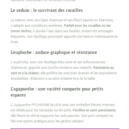
calcaires, nécessitant un entretien minimal.
Le sedum : le survivant des rocailles
Le sedum, avec ses tiges charnues et ses fleurs jaunes ou blanches,
s’adapte aux conditions extrêmes.
Parfait pour les rocailles ou les
zones sèches
, il stocke l’eau dans ses feuilles, évitant les arrosages
fréquents. Son feuillage persistant apporte une texture intéressante en
hiver.
L’euphorbe : audace graphique et résistance
L’euphorbe, avec son feuillage bleu acier et ses inflorescences
chartreuse, apporte une touche moderne aux massifs.
Résistante au
vent et à la chaleur
, elle préfère les sols bien drainés et les expositions
ensoleillées. Attention à sa sève irritante lors de la taille.
L’agapanthe : une variété compacte pour petits
espaces
L’
Agapanthe PITCHOUNE BLUE®
, avec ses ombelles bleues intenses,
est idéale pour les terrasses ou les pots.
Florifère et semi-persistante
,
elle fleurit en été et supporte les sols pauvres. Son port compact en
fait une option pratique pour les jardins urbains.