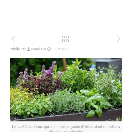
Publié par
Marelle
le
5 juin 2025
Le top 10 des fleurs qui subliment un jardin d’été éclatant (et celles à
planter sans attendre)