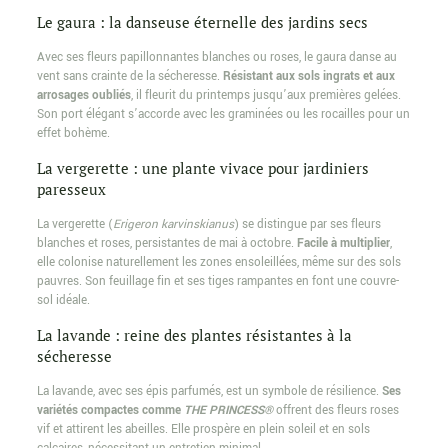
Le gaura : la danseuse éternelle des jardins secs
Avec ses fleurs papillonnantes blanches ou roses, le gaura danse au
vent sans crainte de la sécheresse.
Résistant aux sols ingrats et aux
arrosages oubliés
, il fleurit du printemps jusqu’aux premières gelées.
Son port élégant s’accorde avec les graminées ou les rocailles pour un
effet bohème.
La vergerette : une plante vivace pour jardiniers
paresseux
La vergerette (
Erigeron karvinskianus
) se distingue par ses fleurs
blanches et roses, persistantes de mai à octobre.
Facile à multiplier
,
elle colonise naturellement les zones ensoleillées, même sur des sols
pauvres. Son feuillage fin et ses tiges rampantes en font une couvre-
sol idéale.
La lavande : reine des plantes résistantes à la
sécheresse
La lavande, avec ses épis parfumés, est un symbole de résilience.
Ses
variétés compactes comme
THE PRINCESS®
offrent des fleurs roses
vif et attirent les abeilles. Elle prospère en plein soleil et en sols