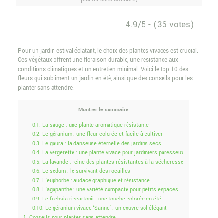
4.9/5 - (36 votes)
Pour un jardin estival éclatant, le choix des plantes vivaces est crucial.
Ces végétaux offrent une floraison durable, une résistance aux
conditions climatiques et un entretien minimal. Voici le top 10 des
fleurs qui subliment un jardin en été, ainsi que des conseils pour les
planter sans attendre.
Montrer le sommaire
0.1.
La sauge : une plante aromatique résistante
0.2.
Le géranium : une fleur colorée et facile à cultiver
0.3.
Le gaura : la danseuse éternelle des jardins secs
0.4.
La vergerette : une plante vivace pour jardiniers paresseux
0.5.
La lavande : reine des plantes résistantes à la sécheresse
0.6.
Le sedum : le survivant des rocailles
0.7.
L’euphorbe : audace graphique et résistance
0.8.
L’agapanthe : une variété compacte pour petits espaces
0.9.
Le fuchsia riccartonii : une touche colorée en été
0.10.
Le géranium vivace ‘Sanne’ : un couvre-sol élégant
1.
Conseils pour planter sans attendre