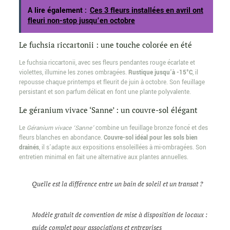
A lire également :
Ces 3 fleurs installées en avril ont
fleuri non-stop jusqu’en octobre
Le fuchsia riccartonii : une touche colorée en été
Le fuchsia riccartonii, avec ses fleurs pendantes rouge écarlate et
violettes, illumine les zones ombragées.
Rustique jusqu’à -15°C
, il
repousse chaque printemps et fleurit de juin à octobre. Son feuillage
persistant et son parfum délicat en font une plante polyvalente.
Le géranium vivace ‘Sanne’ : un couvre-sol élégant
Le
Géranium vivace ‘Sanne’
combine un feuillage bronze foncé et des
fleurs blanches en abondance.
Couvre-sol idéal pour les sols bien
drainés
, il s’adapte aux expositions ensoleillées à mi-ombragées. Son
entretien minimal en fait une alternative aux plantes annuelles.
Quelle est la différence entre un bain de soleil et un transat ?
Modèle gratuit de convention de mise à disposition de locaux :
guide complet pour associations et entreprises