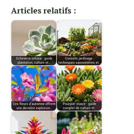
Articles relatifs :
Echeveria setosa : guide
Conseils jardinage :
plantation, culture et…
techniques saisonnières et…
Ces fleurs d’automne offrent
Pourpier vivace : guide
une dernière explosion…
complet de culture et…