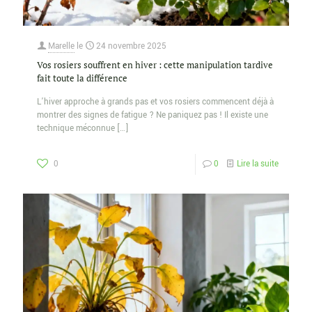
Marelle
le
24 novembre 2025
Vos rosiers souffrent en hiver : cette manipulation tardive
fait toute la différence
L’hiver approche à grands pas et vos rosiers commencent déjà à
montrer des signes de fatigue ? Ne paniquez pas ! Il existe une
technique méconnue
[…]
0
0
Lire la suite