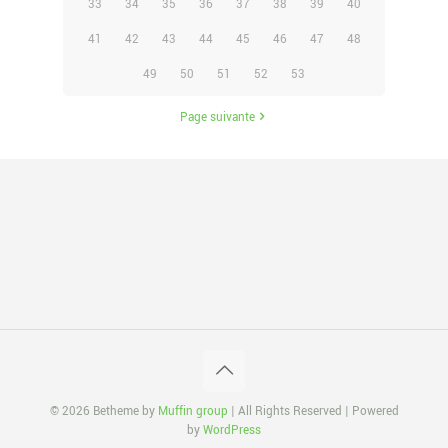
33
34
35
36
37
38
39
40
41
42
43
44
45
46
47
48
49
50
51
52
53
Page suivante
© 2026 Betheme by
Muffin group
| All Rights Reserved | Powered
by
WordPress