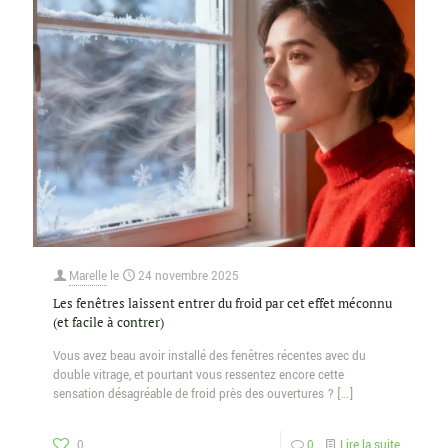
Marelle
le
24 novembre 2025
Les fenêtres laissent entrer du froid par cet effet méconnu
(et facile à contrer)
Vous avez beau avoir installé des fenêtres récentes avec du
double vitrage, et pourtant vous ressentez encore cette
sensation désagréable de froid près des ouvertures ?
[…]
0
0
Lire la suite