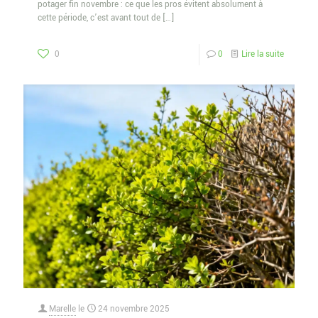
potager fin novembre : ce que les pros évitent absolument à
cette période, c’est avant tout de
[…]
0
0
Lire la suite
Marelle
le
24 novembre 2025