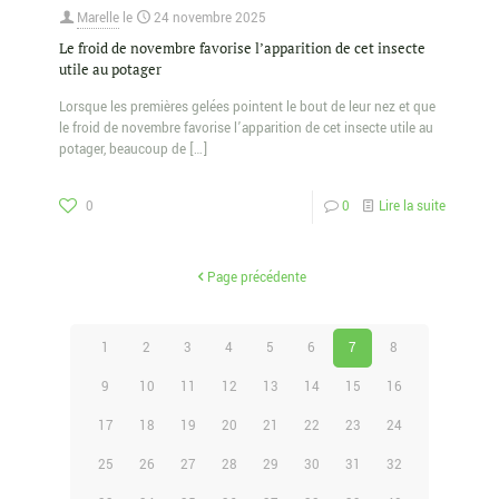
Marelle
le
24 novembre 2025
Le froid de novembre favorise l’apparition de cet insecte
utile au potager
Lorsque les premières gelées pointent le bout de leur nez et que
le froid de novembre favorise l’apparition de cet insecte utile au
potager, beaucoup de
[…]
0
0
Lire la suite
Page précédente
1
2
3
4
5
6
7
8
9
10
11
12
13
14
15
16
17
18
19
20
21
22
23
24
25
26
27
28
29
30
31
32