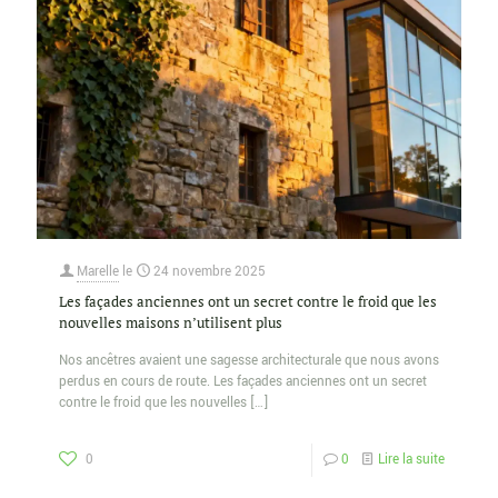
Marelle
le
24 novembre 2025
Les façades anciennes ont un secret contre le froid que les
nouvelles maisons n’utilisent plus
Nos ancêtres avaient une sagesse architecturale que nous avons
perdus en cours de route. Les façades anciennes ont un secret
contre le froid que les nouvelles
[…]
0
0
Lire la suite