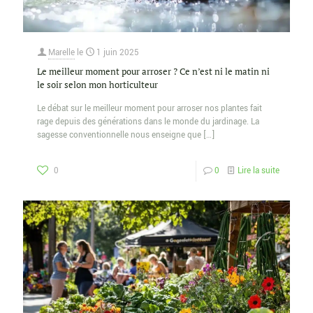
Marelle
le
1 juin 2025
Le meilleur moment pour arroser ? Ce n’est ni le matin ni
le soir selon mon horticulteur
Le débat sur le meilleur moment pour arroser nos plantes fait
rage depuis des générations dans le monde du jardinage. La
sagesse conventionnelle nous enseigne que
[…]
0
0
Lire la suite