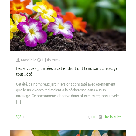
Marelle
le
1 juin 2025
Les vivaces plantées à cet endroit ont tenu sans arrosage
tout l’été
Cet été, de nombreux jardiniers ont constaté avec étonnement
que leurs vivaces résistaient à la sécheresse sans aucun
arrosage. Ce phénomène, observé dans plusieurs régions, révèle
[…]
0
0
Lire la suite