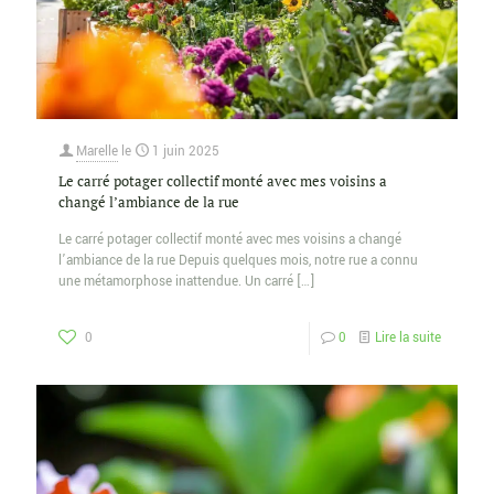
Marelle
le
1 juin 2025
Le carré potager collectif monté avec mes voisins a
changé l’ambiance de la rue
Le carré potager collectif monté avec mes voisins a changé
l’ambiance de la rue Depuis quelques mois, notre rue a connu
une métamorphose inattendue. Un carré
[…]
0
0
Lire la suite