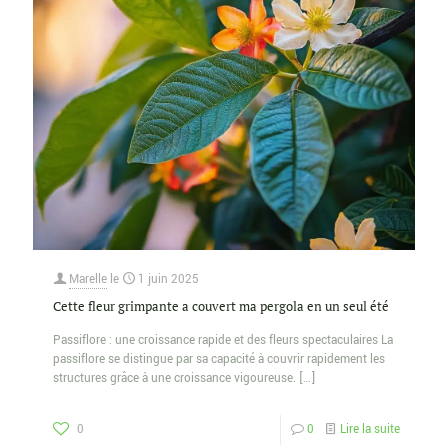
Marelle
le
1 juin 2025
Cette fleur grimpante a couvert ma pergola en un seul été
Passiflore : une croissance rapide et des fleurs spectaculaires La
passiflore se distingue par sa capacité à couvrir rapidement les
structures grâce à une croissance vigoureuse.
[…]
0
0
Lire la suite