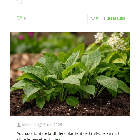
[…]
0
0
Lire la suite
Marelle
le
2 juin 2025
Pourquoi tant de jardiniers plantent cette vivace en mai
et ne le regrettent jamais