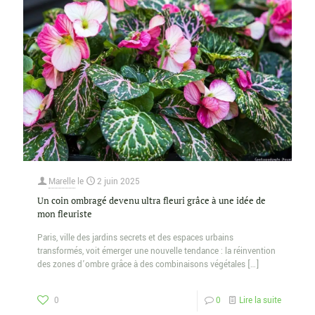
Marelle
le
2 juin 2025
Un coin ombragé devenu ultra fleuri grâce à une idée de
mon fleuriste
Paris, ville des jardins secrets et des espaces urbains
transformés, voit émerger une nouvelle tendance : la réinvention
des zones d’ombre grâce à des combinaisons végétales
[…]
0
0
Lire la suite