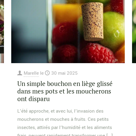
Marelle
le
30 mai 2025
Un simple bouchon en liège glissé
dans mes pots et les moucherons
ont disparu
L’été approche, et avec lui, l’invasion des
moucherons et mouches à fruits. Ces petits
insectes, attirés par l’humidité et les aliments
frais, peuvent rapidement transformer une
[…]