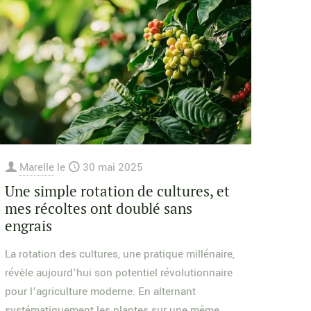
Marelle
le
30 mai 2025
Une simple rotation de cultures, et
mes récoltes ont doublé sans
engrais
La rotation des cultures, une pratique millénaire,
révèle aujourd’hui son potentiel révolutionnaire
pour l’agriculture moderne. En alternant
systématiquement les plantes sur une même