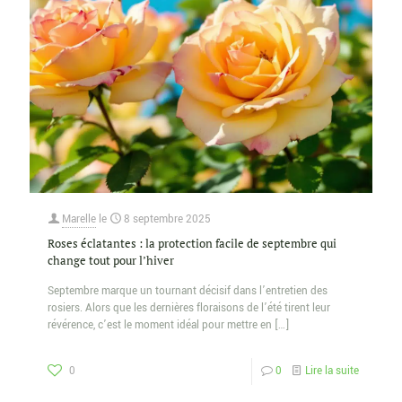
Marelle
le
8 septembre 2025
Roses éclatantes : la protection facile de septembre qui
change tout pour l’hiver
Septembre marque un tournant décisif dans l’entretien des
rosiers. Alors que les dernières floraisons de l’été tirent leur
révérence, c’est le moment idéal pour mettre en
[…]
0
0
Lire la suite