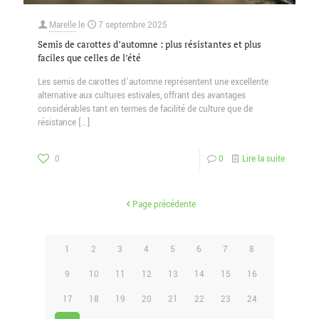
Marelle
le
7 septembre 2025
Semis de carottes d’automne : plus résistantes et plus
faciles que celles de l’été
Les semis de carottes d’automne représentent une excellente
alternative aux cultures estivales, offrant des avantages
considérables tant en termes de facilité de culture que de
résistance
[…]
0
0
Lire la suite
Page précédente
1
2
3
4
5
6
7
8
9
10
11
12
13
14
15
16
17
18
19
20
21
22
23
24