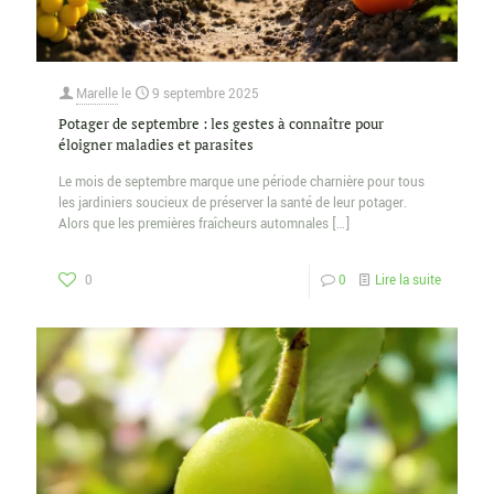
Marelle
le
9 septembre 2025
Potager de septembre : les gestes à connaître pour
éloigner maladies et parasites
Le mois de septembre marque une période charnière pour tous
les jardiniers soucieux de préserver la santé de leur potager.
Alors que les premières fraîcheurs automnales
[…]
0
0
Lire la suite