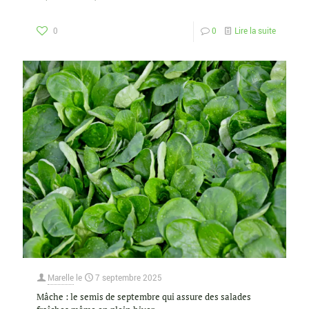
0
0
Lire la suite
Marelle
le
7 septembre 2025
Mâche : le semis de septembre qui assure des salades