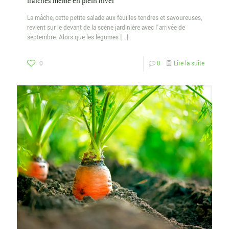
fraîches même en plein hiver
La mâche, cette petite salade aux feuilles tendres et savoureuses,
revient sur le devant de la scène jardinière avec l’arrivée de
septembre. Alors que les légumes
[…]
0
0
Lire la suite