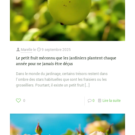
Marelle
le
9 septembre 2025
Le petit fruit méconnu que les jardiniers plantent chaque
année pour ne jamais être déçus
Dans le monde du jardinage, certains trésors restent dans
l’ombre des stars habituelles que sont les fraisiers ou les
groseilliers. Pourtant, il existe un petit fruit
[…]
0
0
Lire la suite