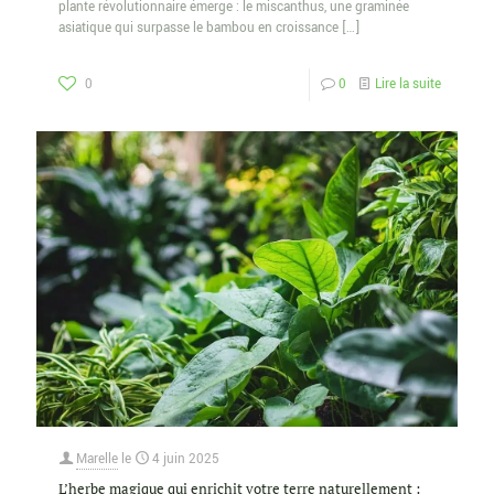
plante révolutionnaire émerge : le miscanthus, une graminée
asiatique qui surpasse le bambou en croissance
[…]
0
0
Lire la suite
Marelle
le
4 juin 2025
L’herbe magique qui enrichit votre terre naturellement :