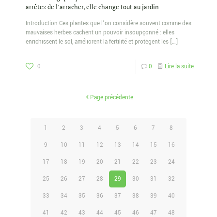
arrêtez de l’arracher, elle change tout au jardin
Introduction Ces plantes que l’on considère souvent comme des
mauvaises herbes cachent un pouvoir insoupçonné : elles
enrichissent le sol, améliorent la fertilité et protègent les
[…]
0
0
Lire la suite
Page précédente
1
2
3
4
5
6
7
8
9
10
11
12
13
14
15
16
17
18
19
20
21
22
23
24
25
26
27
28
29
30
31
32
33
34
35
36
37
38
39
40
41
42
43
44
45
46
47
48