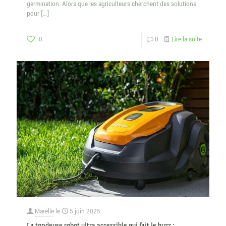
germination. Alors que les agriculteurs cherchent des solutions
pour
[…]
0
0
Lire la suite
Marelle
le
5 juin 2025
La tondeuse robot ultra accessible qui fait le buzz :