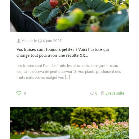
Marelle
le
4 juin 2025
Vos fraises sont toujours petites ? Voici l’astuce qui
change tout pour avoir une récolte XXL
Les fraises sont l’un des fruits les plus cultivés en jardin, mais
leur taille décevante peut décevoir. Si vos plants produisent des
fruits minuscules malgré vos
[…]
0
0
Lire la suite