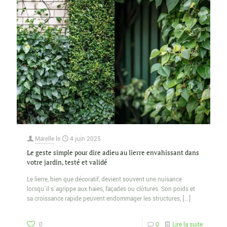
Marelle
le
4 juin 2025
Le geste simple pour dire adieu au lierre envahissant dans
votre jardin, testé et validé
Le lierre, bien que décoratif, devient souvent une nuisance
lorsqu’il s’agrippe aux haies, façades ou clôtures. Son poids et
sa croissance rapide peuvent endommager les structures,
[…]
0
0
Lire la suite