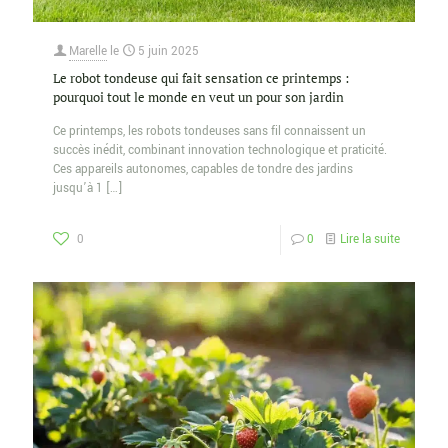
Marelle
le
5 juin 2025
Le robot tondeuse qui fait sensation ce printemps :
pourquoi tout le monde en veut un pour son jardin
Ce printemps, les robots tondeuses sans fil connaissent un
succès inédit, combinant innovation technologique et praticité.
Ces appareils autonomes, capables de tondre des jardins
jusqu’à 1
[…]
0
0
Lire la suite