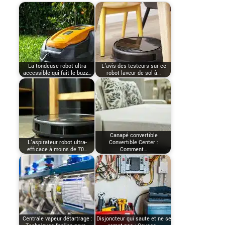
La tondeuse robot ultra
L’avis des testeurs sur ce
accessible qui fait le buzz…
robot laveur de sol à…
Canapé convertible
L’aspirateur robot ultra-
Convertible Center :
efficace à moins de 70…
Comment…
Centrale vapeur détartrage :
Disjoncteur qui saute et ne se