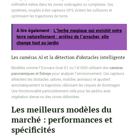
millimétré même dans les zones ombragées ou complexes. Ces
systèmes, couplés à des capteurs GPS, évitent les collisions et
optimisent les trajectoires de tonte.
A lire également :
L’herbe magique qui enrichit votre
terre naturellement : arrêtez de l’arracher, elle
change tout au jardin
Les caméras AI et la détection d’obstacles intelligente
Modèles comme l’Ecovacs Goat G1 ou l’A1600 utilisent des
caméras
panoramiques et fisheye
pour analyser l’environnement. Ces capteurs
détectent les obstacles (arbres, mobilier, animaux) et ajustent
automatiquement la trajectoire, réduisant les risques de dommages.
Une fonctionnalité particulièrement utile pour les jardins avec
végétation dense ou des zones délimitées.
Les meilleurs modèles du
marché : performances et
spécificités