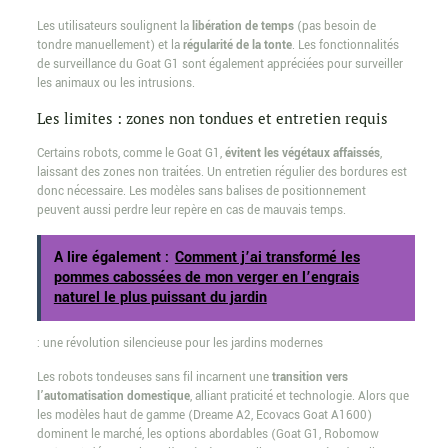
Les utilisateurs soulignent la
libération de temps
(pas besoin de
tondre manuellement) et la
régularité de la tonte
. Les fonctionnalités
de surveillance du Goat G1 sont également appréciées pour surveiller
les animaux ou les intrusions.
Les limites : zones non tondues et entretien requis
Certains robots, comme le Goat G1,
évitent les végétaux affaissés
,
laissant des zones non traitées. Un entretien régulier des bordures est
donc nécessaire. Les modèles sans balises de positionnement
peuvent aussi perdre leur repère en cas de mauvais temps.
A lire également :
Comment j’ai transformé les
pommes cabossées de mon verger en l’engrais
naturel le plus puissant du jardin
: une révolution silencieuse pour les jardins modernes
Les robots tondeuses sans fil incarnent une
transition vers
l’automatisation domestique
, alliant praticité et technologie. Alors que
les modèles haut de gamme (Dreame A2, Ecovacs Goat A1600)
dominent le marché, les options abordables (Goat G1, Robomow