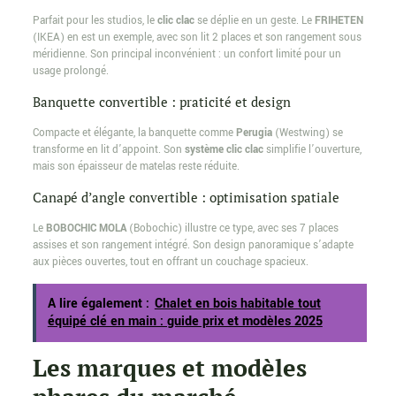
Parfait pour les studios, le
clic clac
se déplie en un geste. Le
FRIHETEN
(IKEA) en est un exemple, avec son lit 2 places et son rangement sous
méridienne. Son principal inconvénient : un confort limité pour un
usage prolongé.
Banquette convertible : praticité et design
Compacte et élégante, la banquette comme
Perugia
(Westwing) se
transforme en lit d’appoint. Son
système clic clac
simplifie l’ouverture,
mais son épaisseur de matelas reste réduite.
Canapé d’angle convertible : optimisation spatiale
Le
BOBOCHIC MOLA
(Bobochic) illustre ce type, avec ses 7 places
assises et son rangement intégré. Son design panoramique s’adapte
aux pièces ouvertes, tout en offrant un couchage spacieux.
A lire également :
Chalet en bois habitable tout
équipé clé en main : guide prix et modèles 2025
Les marques et modèles