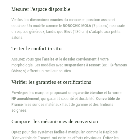
Mesurer l’espace disponible
Vérifiez les
dimensions exactes
du canapé en position assise et
couchée. Un modèle comme le
BOBOCHIC MOLA
(7 places) nécessite
un espace généreux, tandis que
Eliot
(180 cm) s’adapte aux petits
salons.
Tester le confort in situ
Assurez-vous que l’
assise
et le
dossier
conviennent à votre
morphologie. Les modèles avec
suspensions à ressort
(ex. :
B-famous
Chicago
) offrent un meilleur soutien.
Vérifier les garanties et certifications
Privilégiez les marques proposant une
garantie étendue
et la norme
NF ameublement
, qui garantit sécurité et durabilité.
Convertible de
France
mise sur des matériaux haut de gamme et des finitions
soignées.
Comparer les mécanismes de conversion
Optez pour des systèmes
faciles à manipuler
, comme le
Rapido®
(Convertible de France), qui évite les efforts physiques. Évitez les