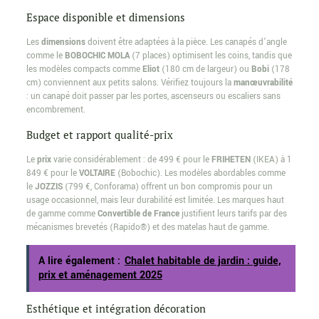
Espace disponible et dimensions
Les
dimensions
doivent être adaptées à la pièce. Les canapés d’angle
comme le
BOBOCHIC MOLA
(7 places) optimisent les coins, tandis que
les modèles compacts comme
Eliot
(180 cm de largeur) ou
Bobi
(178
cm) conviennent aux petits salons. Vérifiez toujours la
manœuvrabilité
: un canapé doit passer par les portes, ascenseurs ou escaliers sans
encombrement.
Budget et rapport qualité-prix
Le
prix
varie considérablement : de 499 € pour le
FRIHETEN
(IKEA) à 1
849 € pour le
VOLTAIRE
(Bobochic). Les modèles abordables comme
le
JOZZIS
(799 €, Conforama) offrent un bon compromis pour un
usage occasionnel, mais leur durabilité est limitée. Les marques haut
de gamme comme
Convertible de France
justifient leurs tarifs par des
mécanismes brevetés (Rapido®) et des matelas haut de gamme.
A lire également :
Chalet habitable de jardin : guide,
prix et aménagement 2025
Esthétique et intégration décoration