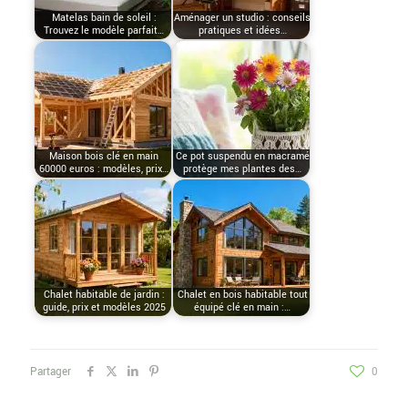
Matelas bain de soleil :
Aménager un studio : conseils
Trouvez le modèle parfait…
pratiques et idées…
Maison bois clé en main
Ce pot suspendu en macramé
60000 euros : modèles, prix…
protège mes plantes des…
Chalet habitable de jardin :
Chalet en bois habitable tout
guide, prix et modèles 2025
équipé clé en main :…
Partager
0