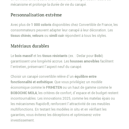
mécanisme et prolonge la durée de vie du canapé.
Personnalisation extrême
Avec plus de
1 000 coloris
disponibles chez Convertible de France, les
consommateurs peuvent adapter leur canapé à leur décoration. Les
tissus chinés
,
velours
ou
simili cuir
répondent à tous les styles.
Matériaux durables
Le
bois massif
et les
tissus résistants
(ex. : Dedar pour
Bobi
)
garantissent une longévité accrue. Les
housses amovibles
facilitent
l’entretien, préservant l’aspect neuf du canapé.
Choisir un canapé convertible relève d’un
équilibre entre
fonctionnalité et esthétique
. Que vous privilégiez un modèle
économique comme le
FRIHETEN
ou un haut de gamme comme le
BOBOCHIC MOLA
, les critères de confort, d’espace et de budget restent
incontournables. Les innovations 2025, comme les matelas épais ou
les mécanismes Rapido®, renforcent l’attractivité de ces meubles
multifonctions. En testant les modèles in situ et en vérifiant les
garanties, vous éviterez les déceptions et optimiserez votre
investissement.