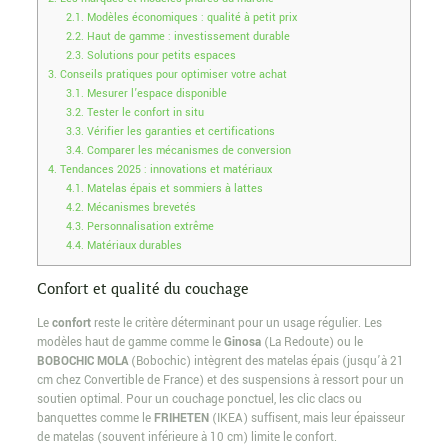
2.1.
Modèles économiques : qualité à petit prix
2.2.
Haut de gamme : investissement durable
2.3.
Solutions pour petits espaces
3.
Conseils pratiques pour optimiser votre achat
3.1.
Mesurer l’espace disponible
3.2.
Tester le confort in situ
3.3.
Vérifier les garanties et certifications
3.4.
Comparer les mécanismes de conversion
4.
Tendances 2025 : innovations et matériaux
4.1.
Matelas épais et sommiers à lattes
4.2.
Mécanismes brevetés
4.3.
Personnalisation extrême
4.4.
Matériaux durables
Confort et qualité du couchage
Le
confort
reste le critère déterminant pour un usage régulier. Les
modèles haut de gamme comme le
Ginosa
(La Redoute) ou le
BOBOCHIC MOLA
(Bobochic) intègrent des matelas épais (jusqu’à 21
cm chez Convertible de France) et des suspensions à ressort pour un
soutien optimal. Pour un couchage ponctuel, les clic clacs ou
banquettes comme le
FRIHETEN
(IKEA) suffisent, mais leur épaisseur
de matelas (souvent inférieure à 10 cm) limite le confort.