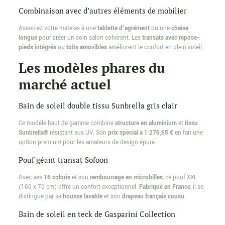
Combinaison avec d’autres éléments de mobilier
Associez votre matelas à une
tablette d’agrément
ou une
chaise
longue
pour créer un coin salon cohérent. Les
transats avec repose-
pieds intégrés
ou
toits amovibles
améliorent le confort en plein soleil.
Les modèles phares du
marché actuel
Bain de soleil double tissu Sunbrella gris clair
Ce modèle haut de gamme combine
structure en aluminium
et
tissu
Sunbrella®
résistant aux UV. Son
prix spécial à 1 276,65 €
en fait une
option premium pour les amateurs de design épuré.
Pouf géant transat Sofoon
Avec ses
16 coloris
et son
rembourrage en microbilles
, ce pouf XXL
(160 x 70 cm) offre un confort exceptionnel.
Fabriqué en France
, il se
distingue par sa
housse lavable
et son
drapeau français cousu
.
Bain de soleil en teck de Gasparini Collection