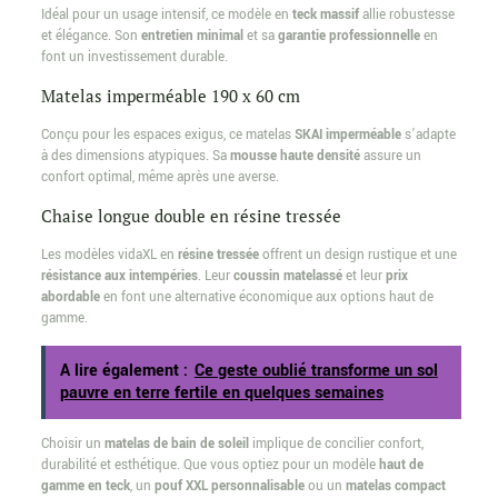
Idéal pour un usage intensif, ce modèle en
teck massif
allie robustesse
et élégance. Son
entretien minimal
et sa
garantie professionnelle
en
font un investissement durable.
Matelas imperméable 190 x 60 cm
Conçu pour les espaces exigus, ce matelas
SKAI imperméable
s’adapte
à des dimensions atypiques. Sa
mousse haute densité
assure un
confort optimal, même après une averse.
Chaise longue double en résine tressée
Les modèles vidaXL en
résine tressée
offrent un design rustique et une
résistance aux intempéries
. Leur
coussin matelassé
et leur
prix
abordable
en font une alternative économique aux options haut de
gamme.
A lire également :
Ce geste oublié transforme un sol
pauvre en terre fertile en quelques semaines
Choisir un
matelas de bain de soleil
implique de concilier confort,
durabilité et esthétique. Que vous optiez pour un modèle
haut de
gamme en teck
, un
pouf XXL personnalisable
ou un
matelas compact