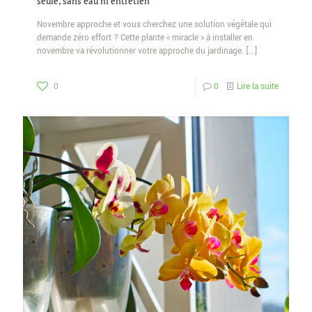
seule, sans eau ni entretien
Novembre approche et vous cherchez une solution végétale qui
demande zéro effort ? Cette plante « miracle » à installer en
novembre va révolutionner votre approche du jardinage.
[…]
0
0
Lire la suite