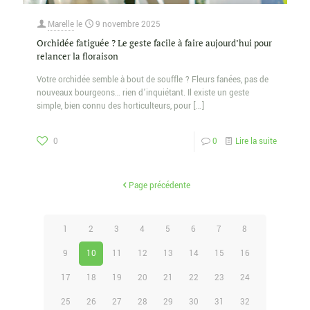
Marelle
le
9 novembre 2025
Orchidée fatiguée ? Le geste facile à faire aujourd’hui pour
relancer la floraison
Votre orchidée semble à bout de souffle ? Fleurs fanées, pas de
nouveaux bourgeons… rien d’inquiétant. Il existe un geste
simple, bien connu des horticulteurs, pour
[…]
0
0
Lire la suite
Page précédente
1
2
3
4
5
6
7
8
9
10
11
12
13
14
15
16
17
18
19
20
21
22
23
24
25
26
27
28
29
30
31
32