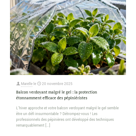
Marelle
le
20 novembre 2025
Balcon verdoyant malgré le gel : la protection
étonnamment efficace des pépiniéristes
L’hiver approche et votre balcon verdoyant malgré le gel semble
être un défi insurmontable ? Détrompez-vous ! Les
professionnels des pépinières ont développé des techniques
remarquablement
[…]