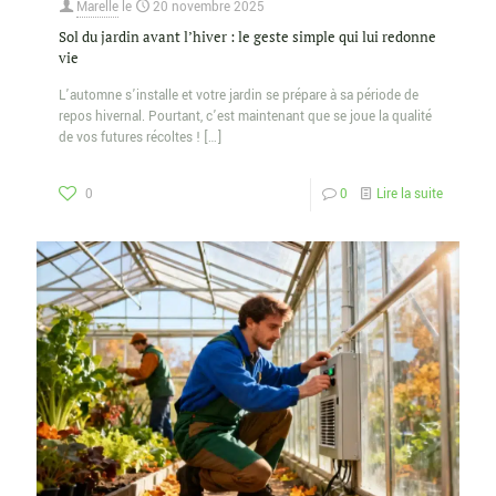
Marelle
le
20 novembre 2025
Sol du jardin avant l’hiver : le geste simple qui lui redonne
vie
L’automne s’installe et votre jardin se prépare à sa période de
repos hivernal. Pourtant, c’est maintenant que se joue la qualité
de vos futures récoltes !
[…]
0
0
Lire la suite