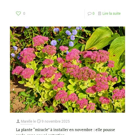
0
0
Lire la suite
Marelle
le
9 novembre 2025
La plante “miracle” à installer en novembre : elle pousse