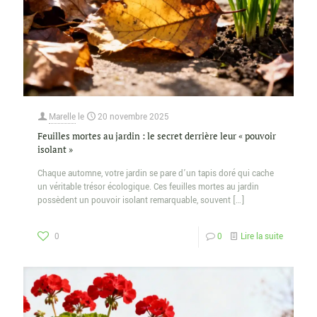
Marelle
le
20 novembre 2025
Feuilles mortes au jardin : le secret derrière leur « pouvoir
isolant »
Chaque automne, votre jardin se pare d’un tapis doré qui cache
un véritable trésor écologique. Ces feuilles mortes au jardin
possèdent un pouvoir isolant remarquable, souvent
[…]
0
0
Lire la suite