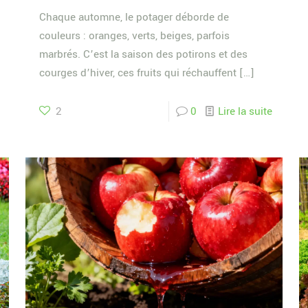
Chaque automne, le potager déborde de
couleurs : oranges, verts, beiges, parfois
marbrés. C’est la saison des potirons et des
courges d’hiver, ces fruits qui réchauffent
[…]
2
0
Lire la suite