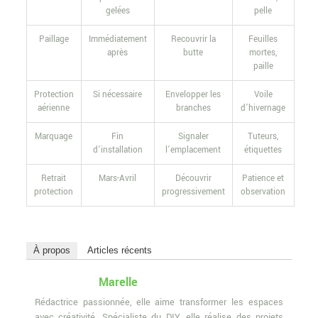
gelées
pelle
Paillage
Immédiatement
Recouvrir la
Feuilles
après
butte
mortes,
paille
Protection
Si nécessaire
Envelopper les
Voile
aérienne
branches
d’hivernage
Marquage
Fin
Signaler
Tuteurs,
d’installation
l’emplacement
étiquettes
Retrait
Mars-Avril
Découvrir
Patience et
protection
progressivement
observation
À propos
Articles récents
Marelle
Rédactrice passionnée, elle aime transformer les espaces
avec créativité. Spécialiste du DIY, elle réalise des projets