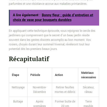
parfumées et une résistance accrue aux maladies printanières.
A lire également :
Bonny fleur : guide d'entretien et
choix de vase pour bouquets durables
En appliquant cette technique éprouvée, vous rejoignez le cercle des
jardiniers qui comprennent que le secret d’un beau jardin réside
souvent dans les gestes discrets accomplis au bon moment. Vos
rosiers, choyés durant leur sommeil hivernal, révèleront tout leur
potentiel dès les premiers beaux jours.
Récapitulatif
Matériaux
Étape
Période
Action
nécessaires
Nettoyage
Novembre-
Retirer feuilles
Sécateur,
Décembre
mortes et débris
râteau
Buttage
Après
Former butte de
Terre
premières
20 cm
meuble,