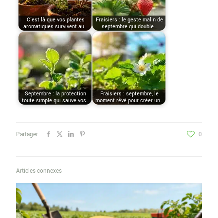
C'est là que vos plantes
Fraisiers : le geste malin de
aromatiques survivent au…
septembre qui double…
Septembre : la protection
Fraisiers : septembre, le
toute simple qui sauve vos…
moment rêvé pour créer un…
Partager
0
Articles connexes