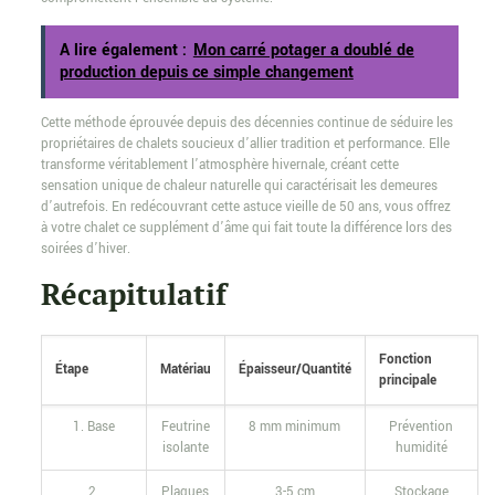
A lire également :
Mon carré potager a doublé de
production depuis ce simple changement
Cette méthode éprouvée depuis des décennies continue de séduire les
propriétaires de chalets soucieux d’allier tradition et performance. Elle
transforme véritablement l’atmosphère hivernale, créant cette
sensation unique de chaleur naturelle qui caractérisait les demeures
d’autrefois. En redécouvrant cette astuce vieille de 50 ans, vous offrez
à votre chalet ce supplément d’âme qui fait toute la différence lors des
soirées d’hiver.
Récapitulatif
Fonction
Étape
Matériau
Épaisseur/Quantité
principale
1. Base
Feutrine
8 mm minimum
Prévention
isolante
humidité
2.
Plaques
3-5 cm
Stockage