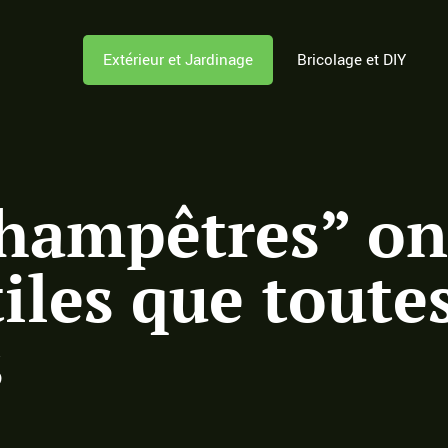
Extérieur et Jardinage
Bricolage et DIY
champêtres” ont
tiles que toute
s