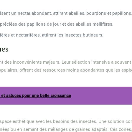
sent un nectar abondant, attirant abeilles, bourdons et papillons
préciées des papillons de jour et des abeilles mellifères.
ères et nectarifères, attirent les insectes butineurs.
ues
nt des inconvénients majeurs. Leur sélection intensive a souvent r
opulaires, offrent des ressources moins abondantes que les espèc
n et astuces pour une belle croissance
n espace esthétique avec les besoins des insectes. Une solution co
anées ou en semant des mélanges de graines adaptés. Ces zones,