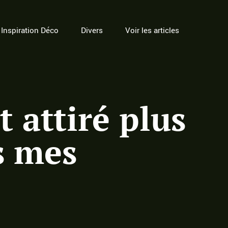
Inspiration Déco
Divers
Voir les articles
 attiré plus
s mes