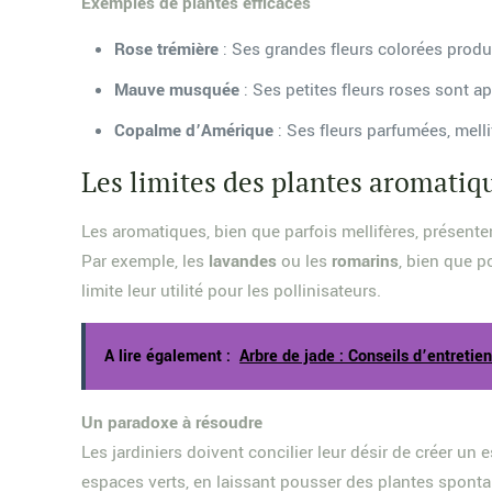
Exemples de plantes efficaces
Rose trémière
: Ses grandes fleurs colorées produi
Mauve musquée
: Ses petites fleurs roses sont ap
Copalme d’Amérique
: Ses fleurs parfumées, mellif
Les limites des plantes aromatiq
Les aromatiques, bien que parfois mellifères, présente
Par exemple, les
lavandes
ou les
romarins
, bien que p
limite leur utilité pour les pollinisateurs.
A lire également :
Arbre de jade : Conseils d’entretie
Un paradoxe à résoudre
Les jardiniers doivent concilier leur désir de créer u
espaces verts, en laissant pousser des plantes spont