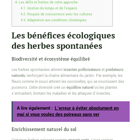
4.
Les défis et limites de cette approche
4.1.
Gestion du temps et de l’espace
4.2.
Risques de concurrence avec les cultures
4.3.
Adaptation aux conditions climatiques
Les bénéfices écologiques
des herbes spontanées
Biodiversité et écosystème équilibré
Les herbes spontanées attirent
insectes pollinisateurs
et
prédateurs
naturels
, renforçant la chaîne alimentaire du jardin. Par exemple, les
fleurs comme le souci attirent les coccinelles, qui se nourrissent des
pucerons. Cette diversité crée un
équilibre naturel
où les plantes
s’entraident, limitant les maladies et les attaques d’insectes.
A lire également :
L’erreur à éviter absolument en
mai si vous voulez des poireaux sans ver
Enrichissement naturel du sol