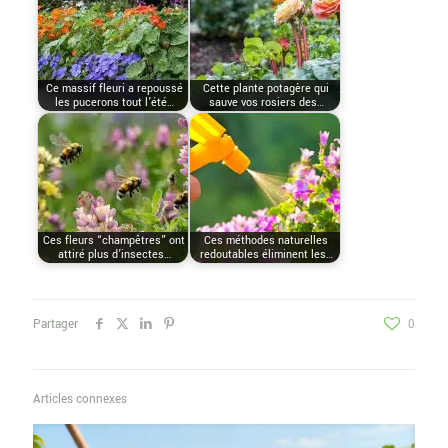
Ce massif fleuri a repoussé
Cette plante potagère qui
les pucerons tout l’été…
sauve vos rosiers des…
Ces fleurs “champêtres” ont
Ces méthodes naturelles
attiré plus d’insectes…
redoutables éliminent les…
Partager
0
Articles connexes