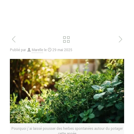
Publié par
Marelle
le
29 mai 2025
Pourquoi j’ai laissé pousser des herbes spontanées autour du potager
cette année