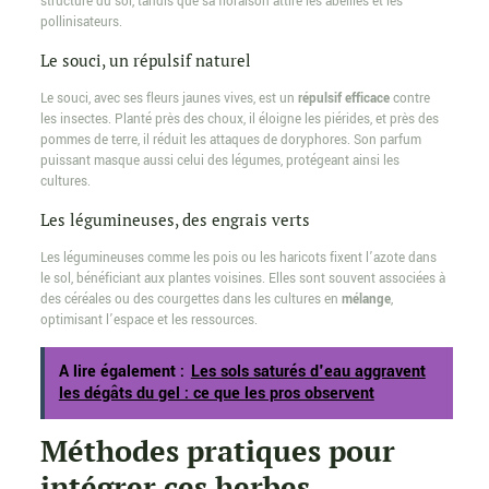
structure du sol, tandis que sa floraison attire les abeilles et les
pollinisateurs.
Le souci, un répulsif naturel
Le souci, avec ses fleurs jaunes vives, est un
répulsif efficace
contre
les insectes. Planté près des choux, il éloigne les piérides, et près des
pommes de terre, il réduit les attaques de doryphores. Son parfum
puissant masque aussi celui des légumes, protégeant ainsi les
cultures.
Les légumineuses, des engrais verts
Les légumineuses comme les pois ou les haricots fixent l’azote dans
le sol, bénéficiant aux plantes voisines. Elles sont souvent associées à
des céréales ou des courgettes dans les cultures en
mélange
,
optimisant l’espace et les ressources.
A lire également :
Les sols saturés d'eau aggravent
les dégâts du gel : ce que les pros observent
Méthodes pratiques pour
intégrer ces herbes