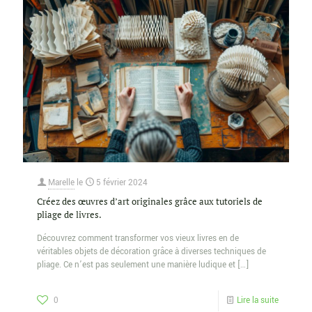
Marelle
le
5 février 2024
Créez des œuvres d’art originales grâce aux tutoriels de
pliage de livres.
Découvrez comment transformer vos vieux livres en de
véritables objets de décoration grâce à diverses techniques de
pliage. Ce n’est pas seulement une manière ludique et
[…]
0
Lire la suite