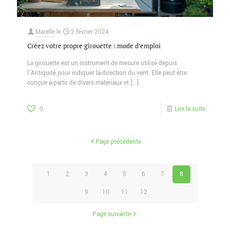
Marelle
le
2 février 2024
Créez votre propre girouette : mode d’emploi
La girouette est un instrument de mesure utilisé depuis
l’Antiquité pour indiquer la direction du vent. Elle peut être
conçue à partir de divers matériaux et
[…]
0
Lire la suite
Page précédente
1
2
3
4
5
6
7
8
9
10
11
12
Page suivante